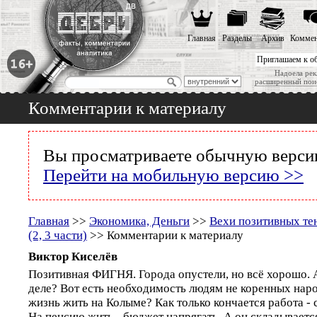
Главная
Разделы
Архив
Коммен
Приглашаем к о
Надоела рек
расширенный пои
Комментарии к материалу
Вы просматриваете обычную версию
Перейти на мобильную версию >>
Главная
>>
Экономика, Деньги
>>
Вехи позитивных тенд
(2, 3 части)
>> Комментарии к материалу
Виктор Киселёв
Позитивная ФИГНЯ. Города опустели, но всё хорошо. А
деле? Вот есть необходимость людям не коренных на
жизнь жить на Колыме? Как только кончается работа - 
На пенсию жить - бюджет напрягать. А он складываетс