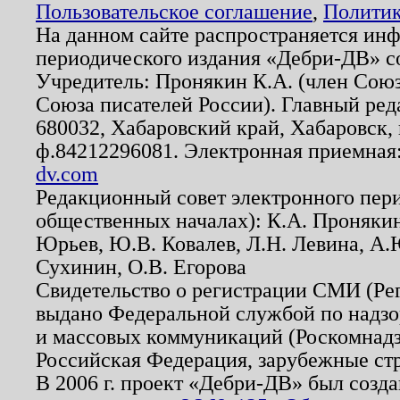
Пользовательское соглашение
,
Политик
На данном сайте распространяется ин
периодического издания «Дебри-ДВ» с
Учредитель: Пронякин К.А. (член Союз
Союза писателей России). Главный ред
680032, Хабаровский край, Хабаровск, п
ф.84212296081. Электронная приемная
dv.com
Редакционный совет электронного пер
общественных началах): К.А. Проняки
Юрьев, Ю.В. Ковалев, Л.Н. Левина, А.
Сухинин, О.В. Егорова
Свидетельство о регистрации СМИ (Р
выдано Федеральной службой по надзо
и массовых коммуникаций (Роскомнадзо
Российская Федерация, зарубежные ст
В 2006 г. проект «Дебри-ДВ» был созда