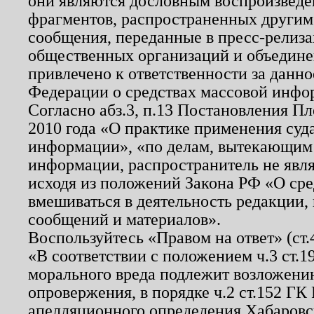
они являются дословным воспроизведе
фрагментов, распространенных другим
сообщения, переданные в пресс-релиза
общественных организаций и объединен
привлечено к ответственности за данн
Федерации о средствах массовой инфо
Согласно абз.3, п.13 Постановления П
2010 года «О практике применения суд
информации», «по делам, вытекающим
информации, распространитель не явл
исходя из положений Закона РФ «О ср
вмешиваться в деятельность редакции, 
сообщений и материалов».
Воспользуйтесь «Правом на ответ» (ст
«В соответствии с положением ч.3 ст.
морального вреда подлежит возложению
опровержения, в порядке ч.2 ст.152 ГК 
апелляционного определения Хабаровско