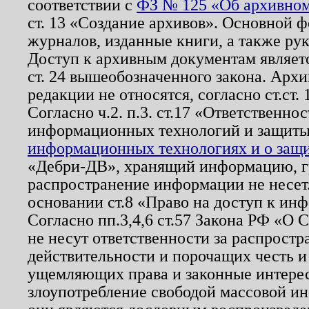
соответствии с
ФЗ № 125 «Об архивном
ст. 13 «Создание архивов». Основной ф
журналов, изданные книги, а также ру
Доступ к архивным документам являетс
ст. 24 вышеобозначенного закона. Арх
редакции не относятся, согласно ст.ст. 
Согласно ч.2. п.3. ст.17 «Ответственн
информационных технологий и защит
информационных технологиях и о защит
«Дебри-ДВ», хранящий информацию, гр
распространение информации не несет.
основании ст.8 «Право на доступ к ин
Согласно пп.3,4,6 ст.57 Закона РФ «О
не несут ответственности за распрост
действительности и порочащих честь и
ущемляющих права и законные интере
злоупотребление свободой массовой ин