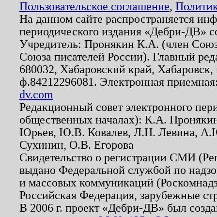
Пользовательское соглашение
,
Политик
На данном сайте распространяется ин
периодического издания «Дебри-ДВ» с
Учредитель: Пронякин К.А. (член Союз
Союза писателей России). Главный ред
680032, Хабаровский край, Хабаровск, п
ф.84212296081. Электронная приемная
dv.com
Редакционный совет электронного пер
общественных началах): К.А. Проняки
Юрьев, Ю.В. Ковалев, Л.Н. Левина, А.
Сухинин, О.В. Егорова
Свидетельство о регистрации СМИ (Р
выдано Федеральной службой по надзо
и массовых коммуникаций (Роскомнадзо
Российская Федерация, зарубежные ст
В 2006 г. проект «Дебри-ДВ» был созда