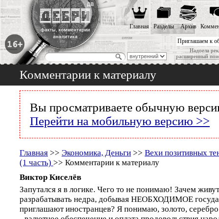
Главная
Разделы
Архив
Коммен
Приглашаем к о
Надоела рек
расширенный пои
Комментарии к материалу
Вы просматриваете обычную версию
Перейти на мобильную версию >>
Главная
>>
Экономика, Деньги
>>
Вехи позитивных тенд
(1 часть)
>> Комментарии к материалу
Виктор Киселёв
Запутался я в логике. Чего то не понимаю! Зачем живу
разрабатывать недра, добывая НЕОБХОДИМОЕ государ
приглашают иностранцев? Я понимаю, золото, серебро.
- валютное обеспечение и оплата продовольствия народу