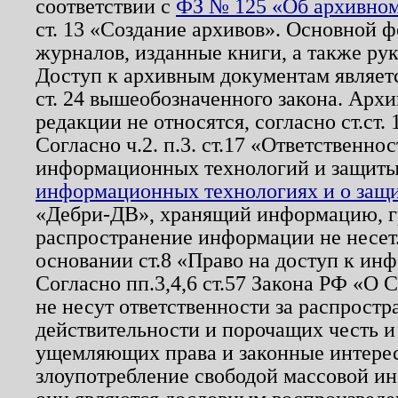
соответствии с
ФЗ № 125 «Об архивном
ст. 13 «Создание архивов». Основной ф
журналов, изданные книги, а также ру
Доступ к архивным документам являетс
ст. 24 вышеобозначенного закона. Арх
редакции не относятся, согласно ст.ст. 
Согласно ч.2. п.3. ст.17 «Ответственн
информационных технологий и защит
информационных технологиях и о защит
«Дебри-ДВ», хранящий информацию, гр
распространение информации не несет.
основании ст.8 «Право на доступ к ин
Согласно пп.3,4,6 ст.57 Закона РФ «О
не несут ответственности за распрост
действительности и порочащих честь и
ущемляющих права и законные интере
злоупотребление свободой массовой ин