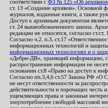
соответствии с
ФЗ № 125 «Об архивном
ст. 13 «Создание архивов». Основной ф
журналов, изданные книги, а также ру
Доступ к архивным документам являетс
ст. 24 вышеобозначенного закона. Арх
редакции не относятся, согласно ст.ст. 
Согласно ч.2. п.3. ст.17 «Ответственн
информационных технологий и защит
информационных технологиях и о защит
«Дебри-ДВ», хранящий информацию, гр
распространение информации не несет.
основании ст.8 «Право на доступ к ин
Согласно пп.3,4,6 ст.57 Закона РФ «О
не несут ответственности за распрост
действительности и порочащих честь и
ущемляющих права и законные интере
злоупотребление свободой массовой ин