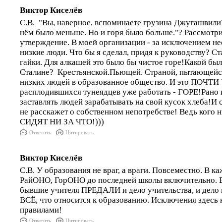
Виктор Киселёв
С.В. "Вы, наверное, вспоминаете грузина Джугашвили
нём было меньше. Но и горя было больше."? Рассмотр
утверждение. В моей организации - за исключением не
низкие люди. Что бы я сделал, придя к руководству? С
гайки. Для алкашей это было бы чистое горе!Какой бы
Сталине? Крестьянской.Пьющей. Страной, пытающейс
низких людей в образованное общество. И это ПОЧТ
расплодившихся тунеядцев уже работать - ГОРЕ!Рано 
заставлять людей зарабатывать на свой кусок хлеба!И 
не расскажет о собственном непотребстве! Ведь кого н
СИДЯТ НИ ЗА ЧТО!)))
Ответить
Цитировать
Виктор Киселёв
С.В. У образования не враг, а враги. Повсеместно. В к
РайОНО, ГорОНО до последней школы включительно. В
бывшие учителя ПРЕДАЛИ и дело учительства, и дело 
ВСЁ, что относится к образованию. Исключения здесь 
правилами!
Ответить
Цитировать