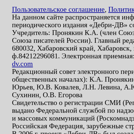
Пользовательское соглашение
,
Политик
На данном сайте распространяется ин
периодического издания «Дебри-ДВ» с
Учредитель: Пронякин К.А. (член Союз
Союза писателей России). Главный ред
680032, Хабаровский край, Хабаровск, п
ф.84212296081. Электронная приемная
dv.com
Редакционный совет электронного пер
общественных началах): К.А. Проняки
Юрьев, Ю.В. Ковалев, Л.Н. Левина, А.
Сухинин, О.В. Егорова
Свидетельство о регистрации СМИ (Р
выдано Федеральной службой по надзо
и массовых коммуникаций (Роскомнадзо
Российская Федерация, зарубежные ст
В 2006 г. проект «Дебри-ДВ» был созда