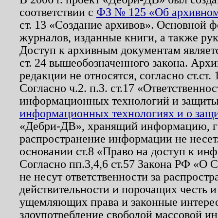
соответствии с
ФЗ № 125 «Об архивном
ст. 13 «Создание архивов». Основной ф
журналов, изданные книги, а также ру
Доступ к архивным документам являетс
ст. 24 вышеобозначенного закона. Арх
редакции не относятся, согласно ст.ст. 
Согласно ч.2. п.3. ст.17 «Ответственн
информационных технологий и защит
информационных технологиях и о защит
«Дебри-ДВ», хранящий информацию, гр
распространение информации не несет.
основании ст.8 «Право на доступ к ин
Согласно пп.3,4,6 ст.57 Закона РФ «О
не несут ответственности за распрост
действительности и порочащих честь и
ущемляющих права и законные интере
злоупотребление свободой массовой ин