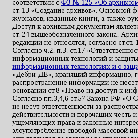
соответствии с
ФЗ № 125 «Об архивном
ст. 13 «Создание архивов». Основной ф
журналов, изданные книги, а также ру
Доступ к архивным документам являетс
ст. 24 вышеобозначенного закона. Арх
редакции не относятся, согласно ст.ст. 
Согласно ч.2. п.3. ст.17 «Ответственн
информационных технологий и защит
информационных технологиях и о защит
«Дебри-ДВ», хранящий информацию, гр
распространение информации не несет.
основании ст.8 «Право на доступ к ин
Согласно пп.3,4,6 ст.57 Закона РФ «О
не несут ответственности за распрост
действительности и порочащих честь и
ущемляющих права и законные интере
злоупотребление свободой массовой ин