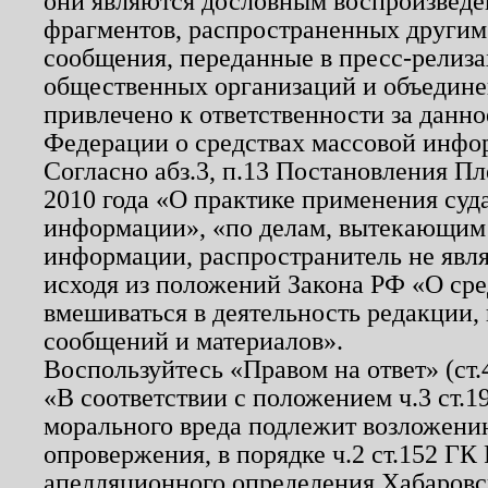
они являются дословным воспроизведе
фрагментов, распространенных другим
сообщения, переданные в пресс-релиза
общественных организаций и объединен
привлечено к ответственности за данн
Федерации о средствах массовой инфо
Согласно абз.3, п.13 Постановления П
2010 года «О практике применения суд
информации», «по делам, вытекающим
информации, распространитель не явл
исходя из положений Закона РФ «О ср
вмешиваться в деятельность редакции, 
сообщений и материалов».
Воспользуйтесь «Правом на ответ» (ст
«В соответствии с положением ч.3 ст.
морального вреда подлежит возложению
опровержения, в порядке ч.2 ст.152 ГК 
апелляционного определения Хабаровско