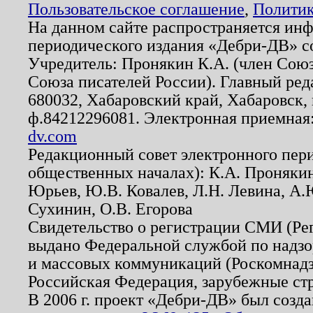
Пользовательское соглашение
,
Политик
На данном сайте распространяется ин
периодического издания «Дебри-ДВ» с
Учредитель: Пронякин К.А. (член Союз
Союза писателей России). Главный ред
680032, Хабаровский край, Хабаровск, п
ф.84212296081. Электронная приемная
dv.com
Редакционный совет электронного пер
общественных началах): К.А. Проняки
Юрьев, Ю.В. Ковалев, Л.Н. Левина, А.
Сухинин, О.В. Егорова
Свидетельство о регистрации СМИ (Р
выдано Федеральной службой по надзо
и массовых коммуникаций (Роскомнадзо
Российская Федерация, зарубежные ст
В 2006 г. проект «Дебри-ДВ» был созда