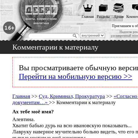
Главная
Разделы
Архив
Коммен
Приглашаем к о
Надоела рек
расширенный пои
Комментарии к материалу
Вы просматриваете обычную версию
Перейти на мобильную версию >>
Главная
>>
Суд, Криминал, Прокуратура
>>
«Согласно
документам…»
>> Комментарии к материалу
Ах тебе моё имя?
Алевтина.
Хватит бабью дурь на всю ивановскую показывать...
Лавруку наверное мучительно больно видеть, что его
пьяные нестарые ещё женсчины...