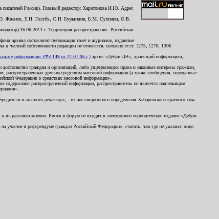
 писателей России). Главный редактор: Харитонова И.Ю. Адрес
Ю. Жданов, Е.Н. Голубь, С.Н. Бурындин, Б.М. Сухинин, О.В.
надзор) 16.06.2011 г. Территория распространения: Российская
й фонд архива составляют публикации газет и журналов, изданные
к частной собственности редакции не относятся, согласно ст.ст. 1275, 1276, 1306
щите информации» (ФЗ-149 от 27.07.06 г.)
архив «Дебри-ДВ», хранящий информацию,
ь и достоинство граждан и организаций, либо ущемляющих права и законные интересы граждан,
ов, распространенных другим средством массовой информации (а также сообщения, переданные
сийской Федерации о средствах массовой информации».
из содержания распространенной информации, распространитель не является надлежащим
ериалов».
редителя и главного редактор», - из апелляционного определения Хабаровского краевого суда
ны к выражению мнения. Блоги и форум не входят в электронное периодическое издание «Дебри-
а участие в референдуме граждан Российской Федерации»; считать, там где не указано: лицо