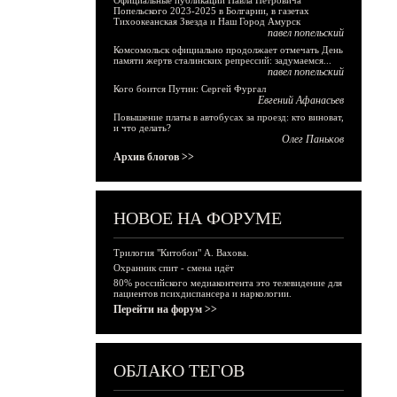
Официальные публикации Павла Петровича
Попельского 2023-2025 в Болгарии, в газетах
Тихоокеанская Звезда и Наш Город Амурск
павел попельский
Комсомольск официально продолжает отмечать День
памяти жертв сталинских репрессий: задумаемся...
павел попельский
Кого боится Путин: Сергей Фургал
Евгений Афанасьев
Повышение платы в автобусах за проезд: кто виноват,
и что делать?
Олег Паньков
Архив блогов >>
НОВОЕ НА ФОРУМЕ
Трилогия "Китобои" А. Вахова.
Охранник спит - смена идёт
80% российского медиаконтента это телевидение для
пациентов психдиспансера и наркологии.
Перейти на форум >>
ОБЛАКО ТЕГОВ