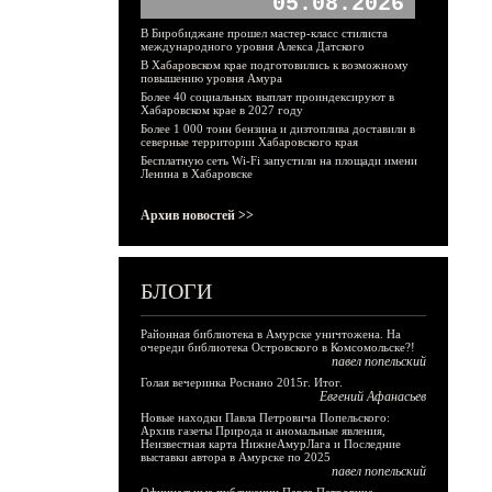
05.08.2026
В Биробиджане прошел мастер-класс стилиста
международного уровня Алекса Датского
В Хабаровском крае подготовились к возможному
повышению уровня Амура
Более 40 социальных выплат проиндексируют в
Хабаровском крае в 2027 году
Более 1 000 тонн бензина и дизтоплива доставили в
северные территории Хабаровского края
Бесплатную сеть Wi-Fi запустили на площади имени
Ленина в Хабаровске
Архив новостей >>
БЛОГИ
Районная библиотека в Амурске уничтожена. На
очереди библиотека Островского в Комсомольске?!
павел попельский
Голая вечеринка Роснано 2015г. Итог.
Евгений Афанасьев
Новые находки Павла Петровича Попельского:
Архив газеты Природа и аномальные явления,
Неизвестная карта НижнеАмурЛага и Последние
выставки автора в Амурске по 2025
павел попельский