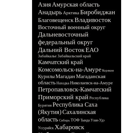
Азия
Амурская область
Биробиджан
Анадырь
Арктика
Владивосток
Благовещенск
Восточный военный округ
Дальневосточный
федеральный округ
Дальний Восток
ЕАО
Забайкалье
Забайкальский край
Камчатский край
Комсомольск-на-Амуре
Корякия
Магадан
Магаданская
Курилы
область
Николаевск-на-Амуре
Находка
Петропавловск-Камчатский
Приморский край
Республика
Республика Саха
Бурятия
(Якутия)
Сахалинская
область
ТОФ
Тында
Улан-Удэ
Сибирь
Хабаровск
Уссурийск