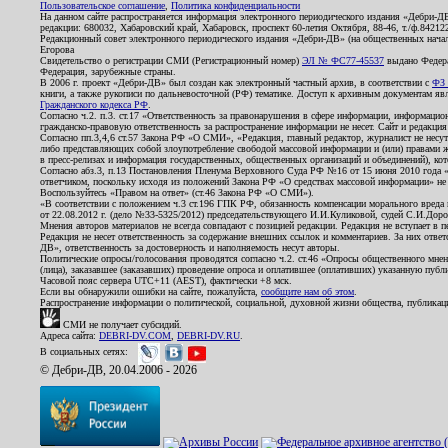
Пользовательское соглашение
,
Политика конфиденциальности
На данном сайте распространяется информация электронного периодического издания «Дебри-Д
редакции: 680032, Хабаровский край, Хабаровск, проспект 60-летия Октября, 88-46, т./ф.8421
Редакционный совет электронного периодического издания «Дебри-ДВ» (на общественных нач
Егорова
Свидетельство о регистрации СМИ (Регистрационный номер)
ЭЛ № ФС77-45537
выдано Федера
Федерация, зарубежные страны.
В 2006 г. проект «Дебри-ДВ» был создан как электронный частный архив, в соответствии с
ФЗ 
книги, а также рукописи по дальневосточной (РФ) тематике. Доступ к архивным документам явля
Гражданского кодекса РФ
.
Согласно ч.2. п.3. ст.17 «Ответственность за правонарушения в сфере информации, информац
гражданско-правовую ответственность за распространение информации не несет. Сайт и редакци
Согласно пп.3,4,6 ст.57 Закона РФ «О СМИ», «Редакция, главный редактор, журналист не несут
либо представляющих собой злоупотребление свободой массовой информации и (или) правами ж
в пресс-релизах и информация государственных, общественных организаций и объединений), кот
Согласно абз.3, п.13 Постановления Пленума Верховного Суда РФ №16 от 15 июня 2010 года 
ответчиком, поскольку исходя из положений Закона РФ «О средствах массовой информации» не 
Воспользуйтесь «Правом на ответ» (ст.46 Закона РФ «О СМИ»).
«В соответствии с положением ч.3 ст.196 ГПК РФ, обязанность компенсации морального вреда п
от 22.08.2012 г. (дело №33-5325/2012) председательствующего И.И.Куликовой, судей С.И.Дор
Мнения авторов материалов не всегда совпадают с позицией редакции. Редакция не вступает в п
Редакция не несет ответственность за содержание внешних ссылок и комментариев. За них отве
ДВ», ответственность за достоверность и наполняемость несут авторы.
Политические опросы/голосования проводятся согласно ч.2. ст.46 «Опросы общественного мнени
(лица), заказавшее (заказавших) проведение опроса и оплатившее (оплативших) указанную публик
Часовой пояс сервера UTC+11 (AEST), фактически +8 мск.
Если вы обнаружили ошибки на сайте, пожалуйста,
сообщите нам об этом
.
Распространение информации о политической, социальной, духовной жизни общества, публикац
СМИ не получает субсидий.
Адреса сайта:
DEBRI-DV.COM
,
DEBRI-DV.RU
.
В социальных сетях:
© Дебри-ДВ, 20.04.2006 - 2026