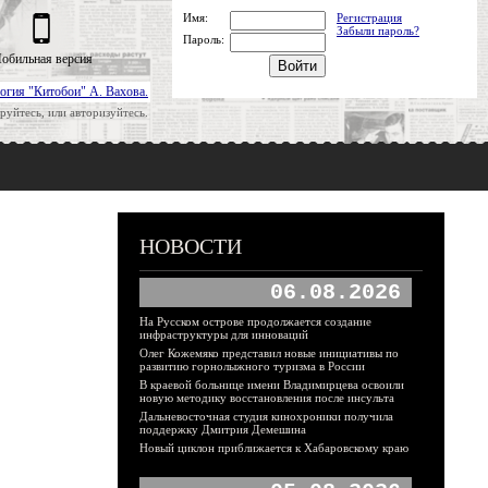
Имя:
Регистрация
Забыли пароль?
Пароль:
обильная версия
огия "Китобои" А. Вахова.
руйтесь, или авторизуйтесь.
НОВОСТИ
06.08.2026
На Русском острове продолжается создание
инфраструктуры для инноваций
Олег Кожемяко представил новые инициативы по
развитию горнолыжного туризма в России
В краевой больнице имени Владимирцева освоили
новую методику восстановления после инсульта
Дальневосточная студия кинохроники получила
поддержку Дмитрия Демешина
Новый циклон приближается к Хабаровскому краю