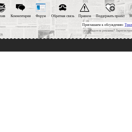
хив
Комментарии
Форум
Обратная связь
Правила
Поддержать проект
М
Приглашаем к обсуждению:
Трил
Надоела реклама? Зарегистри
ск