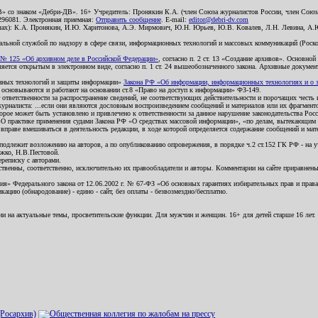
В» со знаком «Дебри-ДВ». 16+ Учредитель: Пронякин К.А. (член Союза журналистов России, член Союза
2296081. Электронная приемная:
Отправить сообщение
. E-mail:
editor@debri-dv.com
алах): К.А. Пронякин, И.Ю. Харитонова, А.Э. Мирмович, Ю.Н. Юрьев, Ю.В. Ковалев, Л.Н. Левина, А.
льной службой по надзору в сфере связи, информационных технологий и массовых коммуникаций (Роском
№ 125 «Об архивном деле в Российской Федерации»
, согласно п. 2 ст. 13 «Создание архивов». Основно
ется открытым в электронном виде, согласно п. 1 ст. 24 вышеобозначенного закона. Архивные документы 
ионных технологий и защиты информации»
Закона РФ «Об информации, информационных технологиях и о за
я основываются и работают на основании ст.8 «Право на доступ к информации» ФЗ-149.
 ответственности за распространение сведений, не соответствующих действительности и порочащих чест
урналиста: ...если они являются дословным воспроизведением сообщений и материалов или их фрагмент
орое может быть установлено и привлечено к ответственности за данное нарушение законодательства Рос
«О практике применения судами Закона РФ «О средствах массовой информации», «по делам, вытекающим 
вправе вмешиваться в деятельность редакции, в ходе которой определяется содержание сообщений и мат
одлежит возложению на авторов, а по опубликованию опровержения, в порядке ч.2 ст.152 ГК РФ - на уч
ожко, Н.В.Пестовой.
ереписку с авторами.
тственны, соответственно, исключительно их правообладатели и авторы. Комментарии на сайте приравне
я» Федерального закона от 12.06.2002 г. № 67-ФЗ «Об основных гарантиях избирательных прав и права н
ацию (обнародование) - едино - сайт, без оплаты - безвозмездно/бесплатно.
ии на актуальные темы, просветительские функции. Для мужчин и женщин. 16+ для детей старше 16 лет.