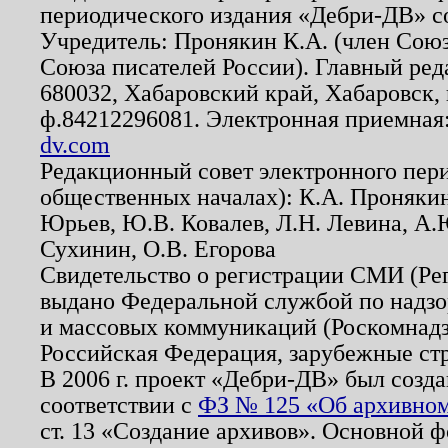
периодического издания «Дебри-ДВ» с
Учредитель: Пронякин К.А. (член Союз
Союза писателей России). Главный ред
680032, Хабаровский край, Хабаровск, п
ф.84212296081. Электронная приемная
dv.com
Редакционный совет электронного пер
общественных началах): К.А. Проняки
Юрьев, Ю.В. Ковалев, Л.Н. Левина, А.
Сухинин, О.В. Егорова
Свидетельство о регистрации СМИ (Р
выдано Федеральной службой по надзо
и массовых коммуникаций (Роскомнадзо
Российская Федерация, зарубежные ст
В 2006 г. проект «Дебри-ДВ» был созда
соответствии с
ФЗ № 125 «Об архивном
ст. 13 «Создание архивов». Основной ф