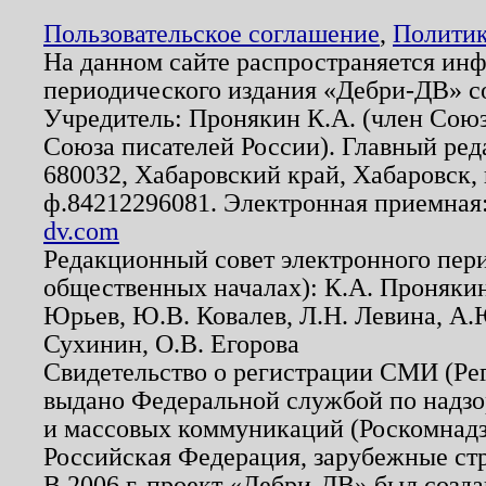
Пользовательское соглашение
,
Политик
На данном сайте распространяется ин
периодического издания «Дебри-ДВ» с
Учредитель: Пронякин К.А. (член Союз
Союза писателей России). Главный ред
680032, Хабаровский край, Хабаровск, п
ф.84212296081. Электронная приемная
dv.com
Редакционный совет электронного пер
общественных началах): К.А. Проняки
Юрьев, Ю.В. Ковалев, Л.Н. Левина, А.
Сухинин, О.В. Егорова
Свидетельство о регистрации СМИ (Р
выдано Федеральной службой по надзо
и массовых коммуникаций (Роскомнадзо
Российская Федерация, зарубежные ст
В 2006 г. проект «Дебри-ДВ» был созда