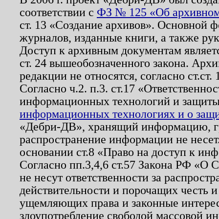
соответствии с
ФЗ № 125 «Об архивном
ст. 13 «Создание архивов». Основной ф
журналов, изданные книги, а также ру
Доступ к архивным документам являетс
ст. 24 вышеобозначенного закона. Арх
редакции не относятся, согласно ст.ст. 
Согласно ч.2. п.3. ст.17 «Ответственн
информационных технологий и защит
информационных технологиях и о защит
«Дебри-ДВ», хранящий информацию, гр
распространение информации не несет.
основании ст.8 «Право на доступ к ин
Согласно пп.3,4,6 ст.57 Закона РФ «О
не несут ответственности за распрост
действительности и порочащих честь и
ущемляющих права и законные интере
злоупотребление свободой массовой ин