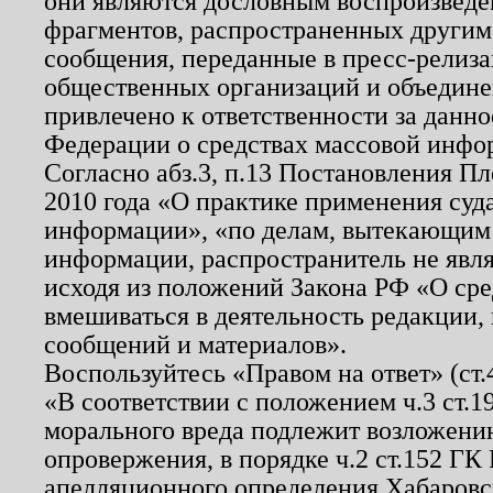
они являются дословным воспроизведе
фрагментов, распространенных другим
сообщения, переданные в пресс-релиза
общественных организаций и объединен
привлечено к ответственности за данн
Федерации о средствах массовой инфо
Согласно абз.3, п.13 Постановления П
2010 года «О практике применения суд
информации», «по делам, вытекающим
информации, распространитель не явл
исходя из положений Закона РФ «О ср
вмешиваться в деятельность редакции, 
сообщений и материалов».
Воспользуйтесь «Правом на ответ» (ст
«В соответствии с положением ч.3 ст.
морального вреда подлежит возложению
опровержения, в порядке ч.2 ст.152 ГК 
апелляционного определения Хабаровско