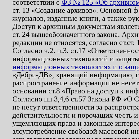
соответствии с
ФЗ № 125 «Об архивном
ст. 13 «Создание архивов». Основной ф
журналов, изданные книги, а также ру
Доступ к архивным документам являетс
ст. 24 вышеобозначенного закона. Арх
редакции не относятся, согласно ст.ст. 
Согласно ч.2. п.3. ст.17 «Ответственн
информационных технологий и защит
информационных технологиях и о защит
«Дебри-ДВ», хранящий информацию, гр
распространение информации не несет.
основании ст.8 «Право на доступ к ин
Согласно пп.3,4,6 ст.57 Закона РФ «О
не несут ответственности за распрост
действительности и порочащих честь и
ущемляющих права и законные интере
злоупотребление свободой массовой ин