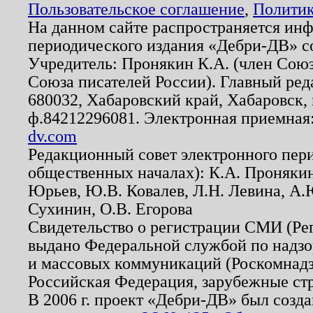
Пользовательское соглашение
,
Политик
На данном сайте распространяется ин
периодического издания «Дебри-ДВ» с
Учредитель: Пронякин К.А. (член Союз
Союза писателей России). Главный ред
680032, Хабаровский край, Хабаровск, п
ф.84212296081. Электронная приемная
dv.com
Редакционный совет электронного пер
общественных началах): К.А. Проняки
Юрьев, Ю.В. Ковалев, Л.Н. Левина, А.
Сухинин, О.В. Егорова
Свидетельство о регистрации СМИ (Р
выдано Федеральной службой по надзо
и массовых коммуникаций (Роскомнадзо
Российская Федерация, зарубежные ст
В 2006 г. проект «Дебри-ДВ» был созда