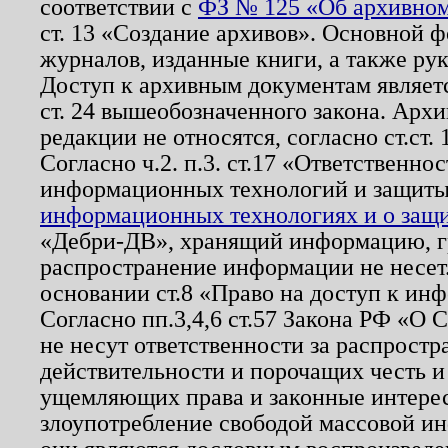
соответствии с
ФЗ № 125 «Об архивном
ст. 13 «Создание архивов». Основной ф
журналов, изданные книги, а также ру
Доступ к архивным документам являетс
ст. 24 вышеобозначенного закона. Арх
редакции не относятся, согласно ст.ст. 
Согласно ч.2. п.3. ст.17 «Ответственн
информационных технологий и защит
информационных технологиях и о защит
«Дебри-ДВ», хранящий информацию, гр
распространение информации не несет.
основании ст.8 «Право на доступ к ин
Согласно пп.3,4,6 ст.57 Закона РФ «О
не несут ответственности за распрост
действительности и порочащих честь и
ущемляющих права и законные интере
злоупотребление свободой массовой ин