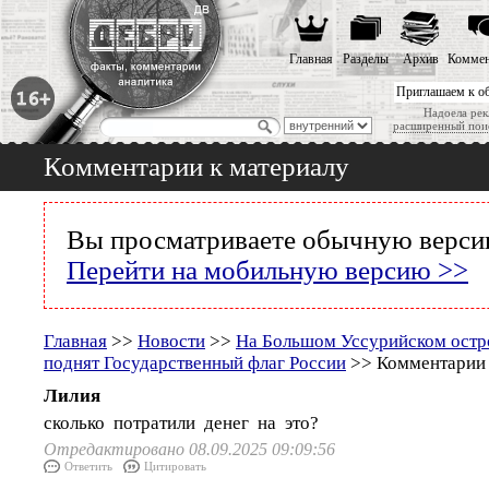
Главная
Разделы
Архив
Коммен
Приглашаем к о
Надоела рек
расширенный пои
Комментарии к материалу
Вы просматриваете обычную версию
Перейти на мобильную версию >>
Главная
>>
Новости
>>
На Большом Уссурийском остр
поднят Государственный флаг России
>> Комментарии 
Лилия
сколько потратили денег на это?
Отредактировано 08.09.2025 09:09:56
Ответить
Цитировать