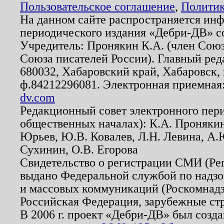
Пользовательское соглашение
,
Политик
На данном сайте распространяется ин
периодического издания «Дебри-ДВ» с
Учредитель: Пронякин К.А. (член Союз
Союза писателей России). Главный ред
680032, Хабаровский край, Хабаровск, п
ф.84212296081. Электронная приемная
dv.com
Редакционный совет электронного пер
общественных началах): К.А. Проняки
Юрьев, Ю.В. Ковалев, Л.Н. Левина, А.
Сухинин, О.В. Егорова
Свидетельство о регистрации СМИ (Р
выдано Федеральной службой по надзо
и массовых коммуникаций (Роскомнадзо
Российская Федерация, зарубежные ст
В 2006 г. проект «Дебри-ДВ» был созда