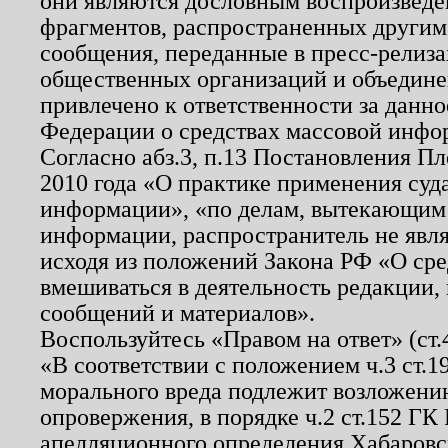
они являются дословным воспроизведе
фрагментов, распространенных другим
сообщения, переданные в пресс-релиза
общественных организаций и объединен
привлечено к ответственности за данн
Федерации о средствах массовой инфо
Согласно абз.3, п.13 Постановления П
2010 года «О практике применения суд
информации», «по делам, вытекающим
информации, распространитель не явл
исходя из положений Закона РФ «О ср
вмешиваться в деятельность редакции, 
сообщений и материалов».
Воспользуйтесь «Правом на ответ» (ст
«В соответствии с положением ч.3 ст.
морального вреда подлежит возложению
опровержения, в порядке ч.2 ст.152 ГК 
апелляционного определения Хабаровско