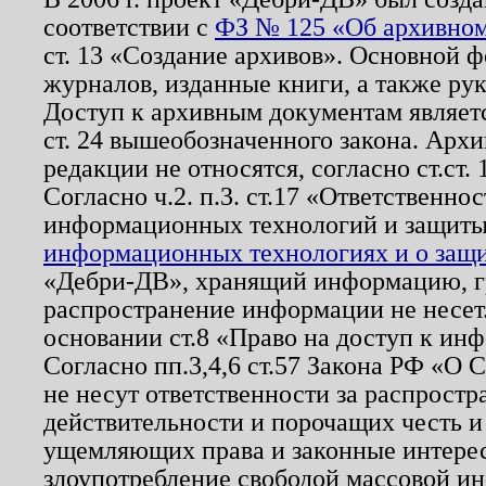
соответствии с
ФЗ № 125 «Об архивном
ст. 13 «Создание архивов». Основной ф
журналов, изданные книги, а также ру
Доступ к архивным документам являетс
ст. 24 вышеобозначенного закона. Арх
редакции не относятся, согласно ст.ст. 
Согласно ч.2. п.3. ст.17 «Ответственн
информационных технологий и защит
информационных технологиях и о защит
«Дебри-ДВ», хранящий информацию, гр
распространение информации не несет.
основании ст.8 «Право на доступ к ин
Согласно пп.3,4,6 ст.57 Закона РФ «О
не несут ответственности за распрост
действительности и порочащих честь и
ущемляющих права и законные интере
злоупотребление свободой массовой ин