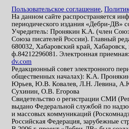
Пользовательское соглашение
,
Политик
На данном сайте распространяется ин
периодического издания «Дебри-ДВ» с
Учредитель: Пронякин К.А. (член Союз
Союза писателей России). Главный ред
680032, Хабаровский край, Хабаровск, п
ф.84212296081. Электронная приемная
dv.com
Редакционный совет электронного пер
общественных началах): К.А. Проняки
Юрьев, Ю.В. Ковалев, Л.Н. Левина, А.
Сухинин, О.В. Егорова
Свидетельство о регистрации СМИ (Р
выдано Федеральной службой по надзо
и массовых коммуникаций (Роскомнадзо
Российская Федерация, зарубежные ст
В 2006 г. проект «Дебри-ДВ» был созда