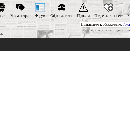
хив
Комментарии
Форум
Обратная связь
Правила
Поддержать проект
М
Приглашаем к обсуждению:
Трил
Надоела реклама? Зарегистри
ск