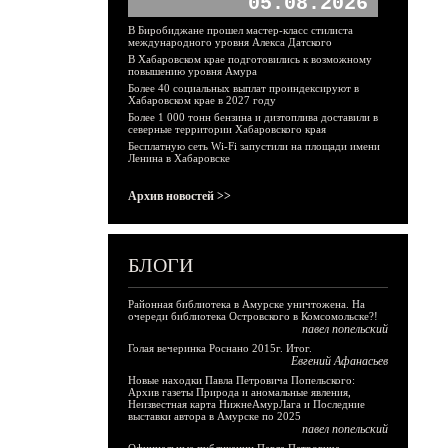
05.08.2026
В Биробиджане прошел мастер-класс стилиста
международного уровня Алекса Датского
В Хабаровском крае подготовились к возможному
повышению уровня Амура
Более 40 социальных выплат проиндексируют в
Хабаровском крае в 2027 году
Более 1 000 тонн бензина и дизтоплива доставили в
северные территории Хабаровского края
Бесплатную сеть Wi-Fi запустили на площади имени
Ленина в Хабаровске
Архив новостей >>
БЛОГИ
Районная библиотека в Амурске уничтожена. На
очереди библиотека Островского в Комсомольске?!
павел попельский
Голая вечеринка Роснано 2015г. Итог.
Евгений Афанасьев
Новые находки Павла Петровича Попельского:
Архив газеты Природа и аномальные явления,
Неизвестная карта НижнеАмурЛага и Последние
выставки автора в Амурске по 2025
павел попельский