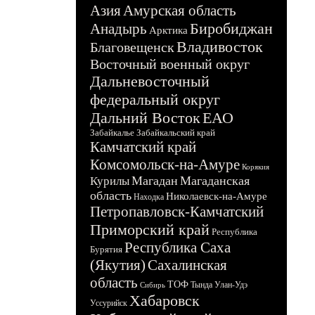
Азия
Амурская область
Биробиджан
Анадырь
Арктика
Владивосток
Благовещенск
Восточный военный округ
Дальневосточный
федеральный округ
Дальний Восток
ЕАО
Забайкалье
Забайкальский край
Камчатский край
Комсомольск-на-Амуре
Корякия
Магадан
Магаданская
Курилы
область
Николаевск-на-Амуре
Находка
Петропавловск-Камчатский
Приморский край
Республика
Республика Саха
Бурятия
(Якутия)
Сахалинская
область
ТОФ
Тында
Улан-Удэ
Сибирь
Хабаровск
Уссурийск