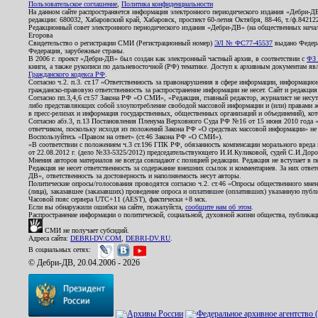
Пользовательское соглашение
,
Политика конфиденциальности
На данном сайте распространяется информация электронного периодического издания «Дебри-Д
редакции: 680032, Хабаровский край, Хабаровск, проспект 60-летия Октября, 88-46, т./ф.8421
Редакционный совет электронного периодического издания «Дебри-ДВ» (на общественных нач
Егорова
Свидетельство о регистрации СМИ (Регистрационный номер)
ЭЛ № ФС77-45537
выдано Федера
Федерация, зарубежные страны.
В 2006 г. проект «Дебри-ДВ» был создан как электронный частный архив, в соответствии с
ФЗ 
книги, а также рукописи по дальневосточной (РФ) тематике. Доступ к архивным документам явля
Гражданского кодекса РФ
.
Согласно ч.2. п.3. ст.17 «Ответственность за правонарушения в сфере информации, информац
гражданско-правовую ответственность за распространение информации не несет. Сайт и редакци
Согласно пп.3,4,6 ст.57 Закона РФ «О СМИ», «Редакция, главный редактор, журналист не несут
либо представляющих собой злоупотребление свободой массовой информации и (или) правами ж
в пресс-релизах и информация государственных, общественных организаций и объединений), кот
Согласно абз.3, п.13 Постановления Пленума Верховного Суда РФ №16 от 15 июня 2010 года 
ответчиком, поскольку исходя из положений Закона РФ «О средствах массовой информации» не 
Воспользуйтесь «Правом на ответ» (ст.46 Закона РФ «О СМИ»).
«В соответствии с положением ч.3 ст.196 ГПК РФ, обязанность компенсации морального вреда п
от 22.08.2012 г. (дело №33-5325/2012) председательствующего И.И.Куликовой, судей С.И.Дор
Мнения авторов материалов не всегда совпадают с позицией редакции. Редакция не вступает в п
Редакция не несет ответственность за содержание внешних ссылок и комментариев. За них отве
ДВ», ответственность за достоверность и наполняемость несут авторы.
Политические опросы/голосования проводятся согласно ч.2. ст.46 «Опросы общественного мнени
(лица), заказавшее (заказавших) проведение опроса и оплатившее (оплативших) указанную публик
Часовой пояс сервера UTC+11 (AEST), фактически +8 мск.
Если вы обнаружили ошибки на сайте, пожалуйста,
сообщите нам об этом
.
Распространение информации о политической, социальной, духовной жизни общества, публикац
СМИ не получает субсидий.
Адреса сайта:
DEBRI-DV.COM
,
DEBRI-DV.RU
.
В социальных сетях:
© Дебри-ДВ, 20.04.2006 - 2026