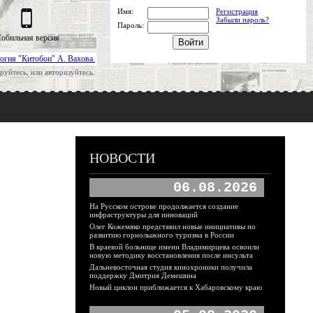
Имя:
Регистрация
Забыли пароль?
Пароль:
обильная версия
огия "Китобои" А. Вахова.
руйтесь, или авторизуйтесь.
НОВОСТИ
06.08.2026
На Русском острове продолжается создание
инфраструктуры для инноваций
Олег Кожемяко представил новые инициативы по
развитию горнолыжного туризма в России
В краевой больнице имени Владимирцева освоили
новую методику восстановления после инсульта
Дальневосточная студия кинохроники получила
поддержку Дмитрия Демешина
Новый циклон приближается к Хабаровскому краю