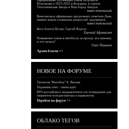
Официальные публикации Павла Петровича
Попельского 2023-2025 в Болгарии, в газетах
Тихоокеанская Звезда и Наш Город Амурск
павел попельский
Комсомольск официально продолжает отмечать День
памяти жертв сталинских репрессий: задумаемся...
павел попельский
Кого боится Путин: Сергей Фургал
Евгений Афанасьев
Повышение платы в автобусах за проезд: кто виноват,
и что делать?
Олег Паньков
Архив блогов >>
НОВОЕ НА ФОРУМЕ
Трилогия "Китобои" А. Вахова.
Охранник спит - смена идёт
80% российского медиаконтента это телевидение для
пациентов психдиспансера и наркологии.
Перейти на форум >>
ОБЛАКО ТЕГОВ