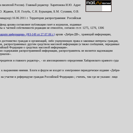
 писателей России). Главный редактор: Харитонова И.Ю. Адрес
Ю. Жданов, Е.Н. Голубь, С.Н. Бурындин, Б.М. Сухинин, О.В.
надзор) 16.06.2011 г. Территория распространения: Российская
й фонд архива составляют публикации газет и журналов, изданные
к частной собственности редакции не относятся, согласно ст.ст. 1275, 1276, 1306
щите информации» (ФЗ-149 от 27.07.06 г.)
архив «Дебри-ДВ», хранящий информацию,
ь и достоинство граждан и организаций, либо ущемляющих права и законные интересы граждан,
ов, распространенных другим средством массовой информации (а также сообщения, переданные
сийской Федерации о средствах массовой информации».
из содержания распространенной информации, распространитель не является надлежащим
ериалов».
редителя и главного редактор», - из апелляционного определения Хабаровского краевого суда
ны к выражению мнения. Блоги и форум не входят в электронное периодическое издание «Дебри-
а участие в референдуме граждан Российской Федерации»; считать, там где не указано: лицо