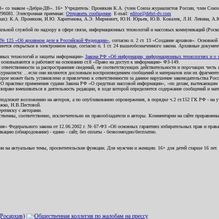
В» со знаком «Дебри-ДВ». 16+ Учредитель: Пронякин К.А. (член Союза журналистов России, член Союза
2296081. Электронная приемная:
Отправить сообщение
. E-mail:
editor@debri-dv.com
алах): К.А. Пронякин, И.Ю. Харитонова, А.Э. Мирмович, Ю.Н. Юрьев, Ю.В. Ковалев, Л.Н. Левина, А.
льной службой по надзору в сфере связи, информационных технологий и массовых коммуникаций (Роском
№ 125 «Об архивном деле в Российской Федерации»
, согласно п. 2 ст. 13 «Создание архивов». Основно
ется открытым в электронном виде, согласно п. 1 ст. 24 вышеобозначенного закона. Архивные документы 
ионных технологий и защиты информации»
Закона РФ «Об информации, информационных технологиях и о за
я основываются и работают на основании ст.8 «Право на доступ к информации» ФЗ-149.
 ответственности за распространение сведений, не соответствующих действительности и порочащих чест
урналиста: ...если они являются дословным воспроизведением сообщений и материалов или их фрагмент
орое может быть установлено и привлечено к ответственности за данное нарушение законодательства Рос
«О практике применения судами Закона РФ «О средствах массовой информации», «по делам, вытекающим 
вправе вмешиваться в деятельность редакции, в ходе которой определяется содержание сообщений и мат
одлежит возложению на авторов, а по опубликованию опровержения, в порядке ч.2 ст.152 ГК РФ - на уч
ожко, Н.В.Пестовой.
ереписку с авторами.
тственны, соответственно, исключительно их правообладатели и авторы. Комментарии на сайте приравне
я» Федерального закона от 12.06.2002 г. № 67-ФЗ «Об основных гарантиях избирательных прав и права н
ацию (обнародование) - едино - сайт, без оплаты - безвозмездно/бесплатно.
ии на актуальные темы, просветительские функции. Для мужчин и женщин. 16+ для детей старше 16 лет.