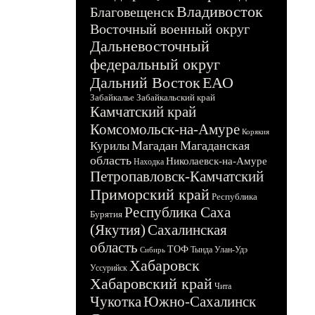
Владивосток
Благовещенск
Восточный военный округ
Дальневосточный
федеральный округ
Дальний Восток
ЕАО
Забайкалье
Забайкальский край
Камчатский край
Комсомольск-на-Амуре
Корякия
Магадан
Магаданская
Курилы
область
Николаевск-на-Амуре
Находка
Петропавловск-Камчатский
Приморский край
Республика
Республика Саха
Бурятия
(Якутия)
Сахалинская
область
ТОФ
Тында
Улан-Удэ
Сибирь
Хабаровск
Уссурийск
Хабаровский край
Чита
Чукотка
Южно-Сахалинск