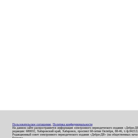
Пользовательское соглашение
,
Политика конфиденциальности
На данном сайте распространяется информация электронного периодического издания «Дебри-Д
редакции: 680032, Хабаровский край, Хабаровск, проспект 60-летия Октября, 88-46, т./ф.8421
Редакционный совет электронного периодического издания «Дебри-ДВ» (на общественных нач
Егорова