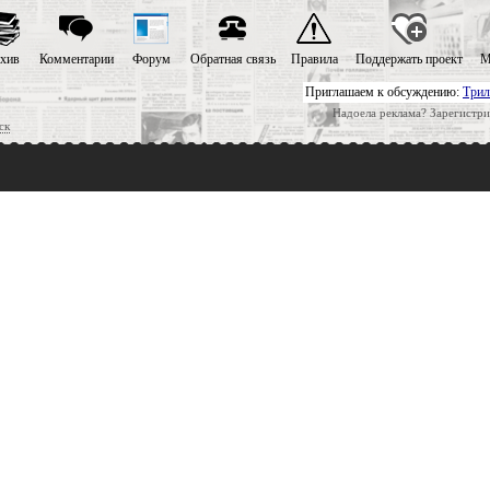
хив
Комментарии
Форум
Обратная связь
Правила
Поддержать проект
М
Приглашаем к обсуждению:
Трил
Надоела реклама? Зарегистри
ск