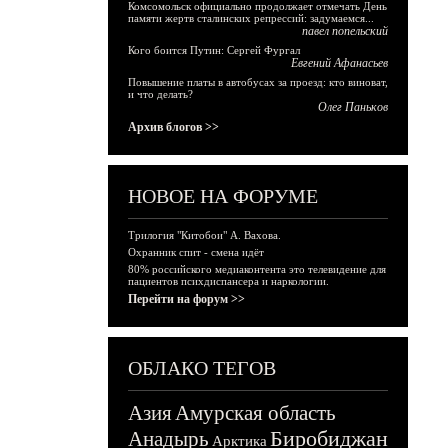
Комсомольск официально продолжает отмечать День
памяти жертв сталинских репрессий: задумаемся...
павел попельский
Кого боится Путин: Сергей Фургал
Евгений Афанасьев
Повышение платы в автобусах за проезд: кто виноват,
и что делать?
Олег Паньков
Архив блогов >>
НОВОЕ НА ФОРУМЕ
Трилогия "Китобои" А. Вахова.
Охранник спит - смена идёт
80% российского медиаконтента это телевидение для
пациентов психдиспансера и наркологии.
Перейти на форум >>
ОБЛАКО ТЕГОВ
Азия
Амурская область
Биробиджан
Анадырь
Арктика