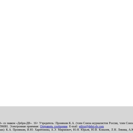
В» со знаком «Дебри-ДВ». 16+ Учредитель: Пронякин К.А. (член Союза журналистов России, член Союза
2296081. Электронная приемная:
Отправить сообщение
. E-mail:
editor@debri-dv.com
алах): К.А. Пронякин, И.Ю. Харитонова, А.Э. Мирмович, Ю.Н. Юрьев, Ю.В. Ковалев, Л.Н. Левина, А.