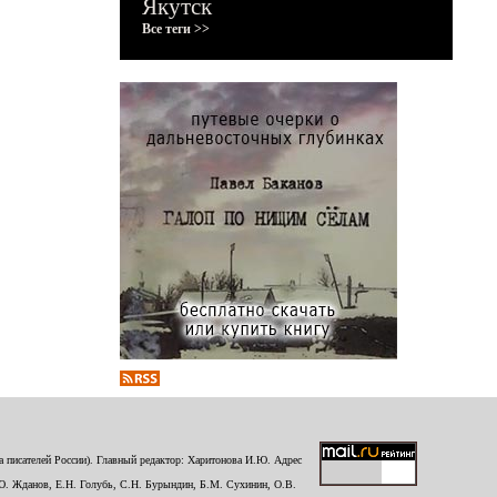
Якутск
Все теги >>
 писателей России). Главный редактор: Харитонова И.Ю. Адрес
Ю. Жданов, Е.Н. Голубь, С.Н. Бурындин, Б.М. Сухинин, О.В.