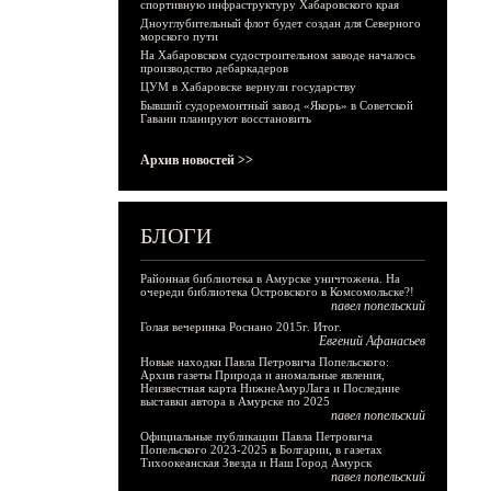
спортивную инфраструктуру Хабаровского края
Дноуглубительный флот будет создан для Северного
морского пути
На Хабаровском судостроительном заводе началось
производство дебаркадеров
ЦУМ в Хабаровске вернули государству
Бывший судоремонтный завод «Якорь» в Советской
Гавани планируют восстановить
Архив новостей >>
БЛОГИ
Районная библиотека в Амурске уничтожена. На
очереди библиотека Островского в Комсомольске?!
павел попельский
Голая вечеринка Роснано 2015г. Итог.
Евгений Афанасьев
Новые находки Павла Петровича Попельского:
Архив газеты Природа и аномальные явления,
Неизвестная карта НижнеАмурЛага и Последние
выставки автора в Амурске по 2025
павел попельский
Официальные публикации Павла Петровича
Попельского 2023-2025 в Болгарии, в газетах
Тихоокеанская Звезда и Наш Город Амурск
павел попельский