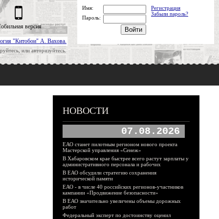
Имя:
Регистрация
Забыли пароль?
Пароль:
обильная версия
огия "Китобои" А. Вахова.
руйтесь, или авторизуйтесь.
НОВОСТИ
07.08.2026
ЕАО станет пилотным регионом нового проекта
Мастерской управления «Сенеж»
В Хабаровском крае быстрее всего растут зарплаты у
административного персонала и рабочих
В ЕАО обсудили стратегию сохранения
исторической памяти
ЕАО - в числе 40 российских регионов-участников
кампании «Продвижение безопасности»
В ЕАО значительно увеличены объемы дорожных
работ
Федеральный эксперт по достоинству оценил