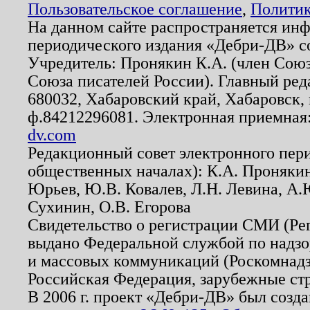
Пользовательское соглашение
,
Политик
На данном сайте распространяется ин
периодического издания «Дебри-ДВ» с
Учредитель: Пронякин К.А. (член Союз
Союза писателей России). Главный ред
680032, Хабаровский край, Хабаровск, п
ф.84212296081. Электронная приемная
dv.com
Редакционный совет электронного пер
общественных началах): К.А. Проняки
Юрьев, Ю.В. Ковалев, Л.Н. Левина, А.
Сухинин, О.В. Егорова
Свидетельство о регистрации СМИ (Р
выдано Федеральной службой по надзо
и массовых коммуникаций (Роскомнадзо
Российская Федерация, зарубежные ст
В 2006 г. проект «Дебри-ДВ» был созда