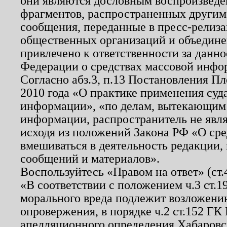
они являются дословным воспроизведе
фрагментов, распространенных другим
сообщения, переданные в пресс-релиза
общественных организаций и объединен
привлечено к ответственности за данн
Федерации о средствах массовой инфо
Согласно абз.3, п.13 Постановления П
2010 года «О практике применения суд
информации», «по делам, вытекающим
информации, распространитель не явл
исходя из положений Закона РФ «О ср
вмешиваться в деятельность редакции, 
сообщений и материалов».
Воспользуйтесь «Правом на ответ» (ст
«В соответствии с положением ч.3 ст.
морального вреда подлежит возложению
опровержения, в порядке ч.2 ст.152 ГК 
апелляционного определения Хабаровско