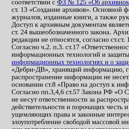
соответствии с
ФЗ № 125 «Об архивном
ст. 13 «Создание архивов». Основной ф
журналов, изданные книги, а также ру
Доступ к архивным документам являетс
ст. 24 вышеобозначенного закона. Арх
редакции не относятся, согласно ст.ст. 
Согласно ч.2. п.3. ст.17 «Ответственн
информационных технологий и защит
информационных технологиях и о защит
«Дебри-ДВ», хранящий информацию, гр
распространение информации не несет.
основании ст.8 «Право на доступ к ин
Согласно пп.3,4,6 ст.57 Закона РФ «О
не несут ответственности за распрост
действительности и порочащих честь и
ущемляющих права и законные интере
злоупотребление свободой массовой ин