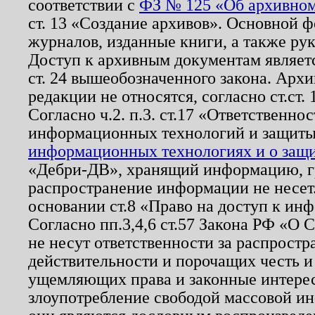
соответствии с
ФЗ № 125 «Об архивном
ст. 13 «Создание архивов». Основной ф
журналов, изданные книги, а также ру
Доступ к архивным документам являетс
ст. 24 вышеобозначенного закона. Арх
редакции не относятся, согласно ст.ст. 
Согласно ч.2. п.3. ст.17 «Ответственн
информационных технологий и защит
информационных технологиях и о защит
«Дебри-ДВ», хранящий информацию, гр
распространение информации не несет.
основании ст.8 «Право на доступ к ин
Согласно пп.3,4,6 ст.57 Закона РФ «О
не несут ответственности за распрост
действительности и порочащих честь и
ущемляющих права и законные интере
злоупотребление свободой массовой ин