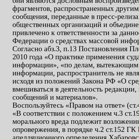
они являются дословным воспроизведе
фрагментов, распространенных другим
сообщения, переданные в пресс-релиза
общественных организаций и объединен
привлечено к ответственности за данн
Федерации о средствах массовой инфо
Согласно абз.3, п.13 Постановления П
2010 года «О практике применения суд
информации», «по делам, вытекающим
информации, распространитель не явл
исходя из положений Закона РФ «О ср
вмешиваться в деятельность редакции, 
сообщений и материалов».
Воспользуйтесь «Правом на ответ» (ст
«В соответствии с положением ч.3 ст.
морального вреда подлежит возложению
опровержения, в порядке ч.2 ст.152 ГК 
апелляционного определения Хабаровско