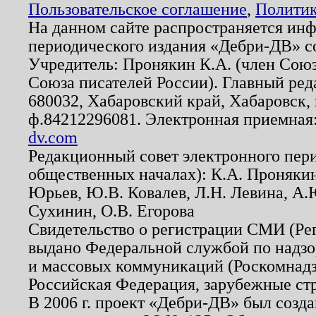
Пользовательское соглашение
,
Политик
На данном сайте распространяется ин
периодического издания «Дебри-ДВ» с
Учредитель: Пронякин К.А. (член Союз
Союза писателей России). Главный ред
680032, Хабаровский край, Хабаровск, п
ф.84212296081. Электронная приемная
dv.com
Редакционный совет электронного пер
общественных началах): К.А. Проняки
Юрьев, Ю.В. Ковалев, Л.Н. Левина, А.
Сухинин, О.В. Егорова
Свидетельство о регистрации СМИ (Р
выдано Федеральной службой по надзо
и массовых коммуникаций (Роскомнадзо
Российская Федерация, зарубежные ст
В 2006 г. проект «Дебри-ДВ» был созда