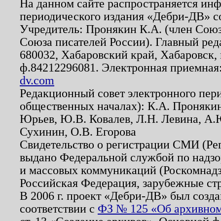
На данном сайте распространяется ин
периодического издания «Дебри-ДВ» с
Учредитель: Пронякин К.А. (член Союз
Союза писателей России). Главный ред
680032, Хабаровский край, Хабаровск, п
ф.84212296081. Электронная приемная
dv.com
Редакционный совет электронного пер
общественных началах): К.А. Проняки
Юрьев, Ю.В. Ковалев, Л.Н. Левина, А.
Сухинин, О.В. Егорова
Свидетельство о регистрации СМИ (Р
выдано Федеральной службой по надзо
и массовых коммуникаций (Роскомнадзо
Российская Федерация, зарубежные ст
В 2006 г. проект «Дебри-ДВ» был созда
соответствии с
ФЗ № 125 «Об архивном