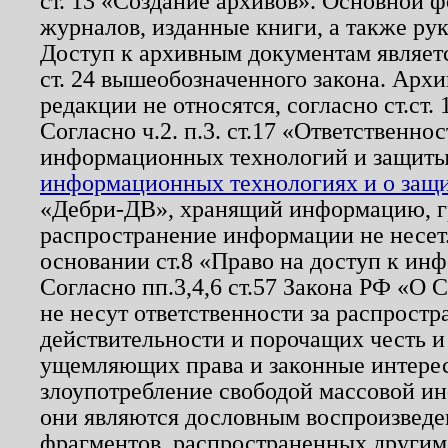
ст. 13 «Создание архивов». Основной ф
журналов, изданные книги, а также ру
Доступ к архивным документам являетс
ст. 24 вышеобозначенного закона. Арх
редакции не относятся, согласно ст.ст. 
Согласно ч.2. п.3. ст.17 «Ответственн
информационных технологий и защит
информационных технологиях и о защит
«Дебри-ДВ», хранящий информацию, гр
распространение информации не несет.
основании ст.8 «Право на доступ к ин
Согласно пп.3,4,6 ст.57 Закона РФ «О
не несут ответственности за распрост
действительности и порочащих честь и
ущемляющих права и законные интере
злоупотребление свободой массовой ин
они являются дословным воспроизведе
фрагментов, распространенных другим