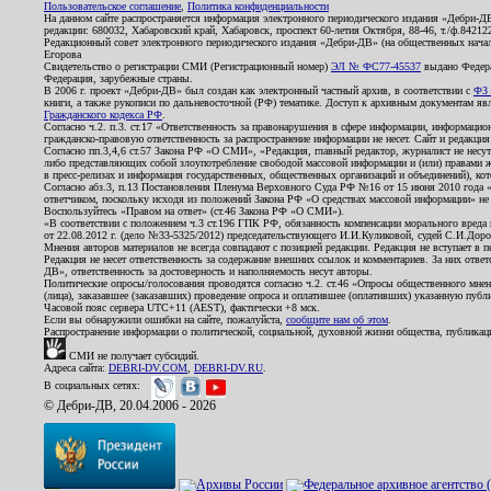
Пользовательское соглашение
,
Политика конфиденциальности
На данном сайте распространяется информация электронного периодического издания «Дебри-Д
редакции: 680032, Хабаровский край, Хабаровск, проспект 60-летия Октября, 88-46, т./ф.8421
Редакционный совет электронного периодического издания «Дебри-ДВ» (на общественных нач
Егорова
Свидетельство о регистрации СМИ (Регистрационный номер)
ЭЛ № ФС77-45537
выдано Федера
Федерация, зарубежные страны.
В 2006 г. проект «Дебри-ДВ» был создан как электронный частный архив, в соответствии с
ФЗ 
книги, а также рукописи по дальневосточной (РФ) тематике. Доступ к архивным документам явля
Гражданского кодекса РФ
.
Согласно ч.2. п.3. ст.17 «Ответственность за правонарушения в сфере информации, информац
гражданско-правовую ответственность за распространение информации не несет. Сайт и редакци
Согласно пп.3,4,6 ст.57 Закона РФ «О СМИ», «Редакция, главный редактор, журналист не несут
либо представляющих собой злоупотребление свободой массовой информации и (или) правами ж
в пресс-релизах и информация государственных, общественных организаций и объединений), кот
Согласно абз.3, п.13 Постановления Пленума Верховного Суда РФ №16 от 15 июня 2010 года 
ответчиком, поскольку исходя из положений Закона РФ «О средствах массовой информации» не 
Воспользуйтесь «Правом на ответ» (ст.46 Закона РФ «О СМИ»).
«В соответствии с положением ч.3 ст.196 ГПК РФ, обязанность компенсации морального вреда п
от 22.08.2012 г. (дело №33-5325/2012) председательствующего И.И.Куликовой, судей С.И.Дор
Мнения авторов материалов не всегда совпадают с позицией редакции. Редакция не вступает в п
Редакция не несет ответственность за содержание внешних ссылок и комментариев. За них отве
ДВ», ответственность за достоверность и наполняемость несут авторы.
Политические опросы/голосования проводятся согласно ч.2. ст.46 «Опросы общественного мнени
(лица), заказавшее (заказавших) проведение опроса и оплатившее (оплативших) указанную публик
Часовой пояс сервера UTC+11 (AEST), фактически +8 мск.
Если вы обнаружили ошибки на сайте, пожалуйста,
сообщите нам об этом
.
Распространение информации о политической, социальной, духовной жизни общества, публикац
СМИ не получает субсидий.
Адреса сайта:
DEBRI-DV.COM
,
DEBRI-DV.RU
.
В социальных сетях:
© Дебри-ДВ, 20.04.2006 - 2026