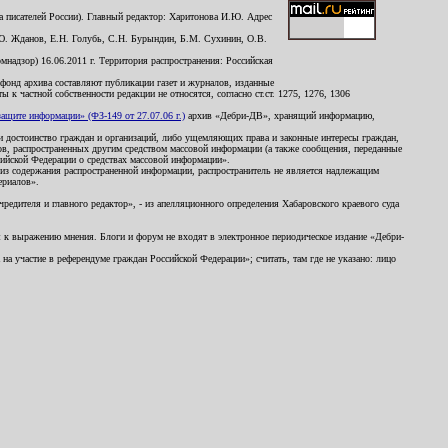
 писателей России). Главный редактор: Харитонова И.Ю. Адрес
Ю. Жданов, Е.Н. Голубь, С.Н. Бурындин, Б.М. Сухинин, О.В.
надзор) 16.06.2011 г. Территория распространения: Российская
й фонд архива составляют публикации газет и журналов, изданные
к частной собственности редакции не относятся, согласно ст.ст. 1275, 1276, 1306
щите информации» (ФЗ-149 от 27.07.06 г.)
архив «Дебри-ДВ», хранящий информацию,
ь и достоинство граждан и организаций, либо ущемляющих права и законные интересы граждан,
ов, распространенных другим средством массовой информации (а также сообщения, переданные
сийской Федерации о средствах массовой информации».
из содержания распространенной информации, распространитель не является надлежащим
ериалов».
редителя и главного редактор», - из апелляционного определения Хабаровского краевого суда
ны к выражению мнения. Блоги и форум не входят в электронное периодическое издание «Дебри-
а участие в референдуме граждан Российской Федерации»; считать, там где не указано: лицо