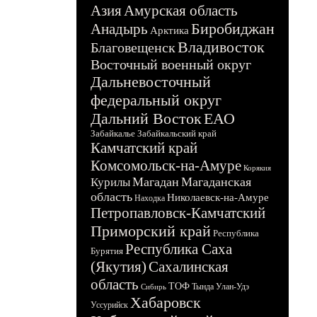
Азия
Амурская область
Биробиджан
Анадырь
Арктика
Владивосток
Благовещенск
Восточный военный округ
Дальневосточный
федеральный округ
Дальний Восток
ЕАО
Забайкалье
Забайкальский край
Камчатский край
Комсомольск-на-Амуре
Корякия
Магадан
Магаданская
Курилы
область
Николаевск-на-Амуре
Находка
Петропавловск-Камчатский
Приморский край
Республика
Республика Саха
Бурятия
(Якутия)
Сахалинская
область
ТОФ
Тында
Улан-Удэ
Сибирь
Хабаровск
Уссурийск