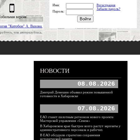
Имя:
Регистрация
Забыли пароль?
Пароль:
обильная версия
огия "Китобои" А. Вахова.
руйтесь, или авторизуйтесь.
НОВОСТИ
08.08.2026
Дмитрий Демешин объявил режим повышенной
готовности в Хабаровске
07.08.2026
ЕАО станет пилотным регионом нового проекта
Мастерской управления «Сенеж»
В Хабаровском крае быстрее всего растут зарплаты у
административного персонала и рабочих
В ЕАО обсудили стратегию сохранения
исторической памяти