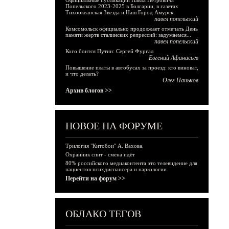
Официальные публикации Павла Петровича
Попельского 2023-2025 в Болгарии, в газетах
Тихоокеанская Звезда и Наш Город Амурск
павел попельский
Комсомольск официально продолжает отмечать День
памяти жертв сталинских репрессий: задумаемся...
павел попельский
Кого боится Путин: Сергей Фургал
Евгений Афанасьев
Повышение платы в автобусах за проезд: кто виноват,
и что делать?
Олег Паньков
Архив блогов >>
НОВОЕ НА ФОРУМЕ
Трилогия "Китобои" А. Вахова.
Охранник спит - смена идёт
80% российского медиаконтента это телевидение для
пациентов психдиспансера и наркологии.
Перейти на форум >>
ОБЛАКО ТЕГОВ