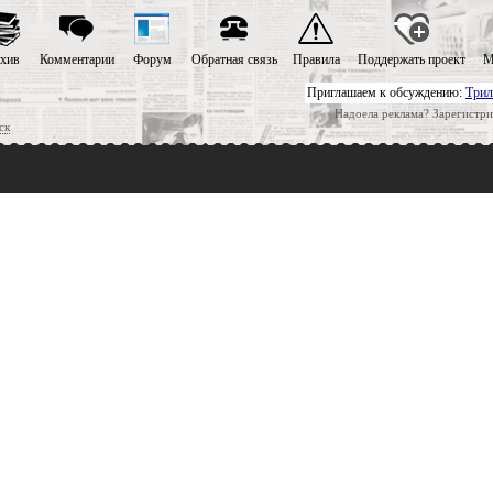
хив
Комментарии
Форум
Обратная связь
Правила
Поддержать проект
М
Приглашаем к обсуждению:
Трил
Надоела реклама? Зарегистри
ск