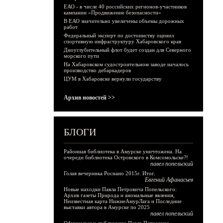
ЕАО - в числе 40 российских регионов-участников
кампании «Продвижение безопасности»
В ЕАО значительно увеличены объемы дорожных
работ
Федеральный эксперт по достоинству оценил
спортивную инфраструктуру Хабаровского края
Дноуглубительный флот будет создан для Северного
морского пути
На Хабаровском судостроительном заводе началось
производство дебаркадеров
ЦУМ в Хабаровске вернули государству
Архив новостей >>
БЛОГИ
Районная библиотека в Амурске уничтожена. На
очереди библиотека Островского в Комсомольске?!
павел попельский
Голая вечеринка Роснано 2015г. Итог.
Евгений Афанасьев
Новые находки Павла Петровича Попельского:
Архив газеты Природа и аномальные явления,
Неизвестная карта НижнеАмурЛага и Последние
выставки автора в Амурске по 2025
павел попельский