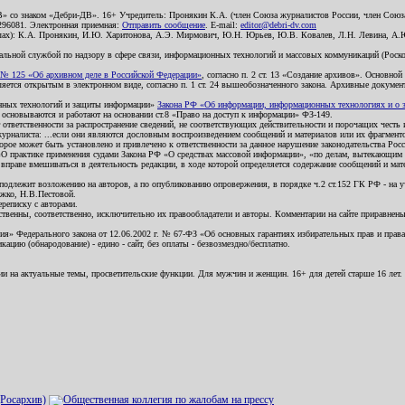
В» со знаком «Дебри-ДВ». 16+ Учредитель: Пронякин К.А. (член Союза журналистов России, член Союза
2296081. Электронная приемная:
Отправить сообщение
. E-mail:
editor@debri-dv.com
алах): К.А. Пронякин, И.Ю. Харитонова, А.Э. Мирмович, Ю.Н. Юрьев, Ю.В. Ковалев, Л.Н. Левина, А.
льной службой по надзору в сфере связи, информационных технологий и массовых коммуникаций (Роском
№ 125 «Об архивном деле в Российской Федерации»
, согласно п. 2 ст. 13 «Создание архивов». Основно
ется открытым в электронном виде, согласно п. 1 ст. 24 вышеобозначенного закона. Архивные документы 
ионных технологий и защиты информации»
Закона РФ «Об информации, информационных технологиях и о за
я основываются и работают на основании ст.8 «Право на доступ к информации» ФЗ-149.
 ответственности за распространение сведений, не соответствующих действительности и порочащих чест
урналиста: ...если они являются дословным воспроизведением сообщений и материалов или их фрагмент
орое может быть установлено и привлечено к ответственности за данное нарушение законодательства Рос
«О практике применения судами Закона РФ «О средствах массовой информации», «по делам, вытекающим 
вправе вмешиваться в деятельность редакции, в ходе которой определяется содержание сообщений и мат
одлежит возложению на авторов, а по опубликованию опровержения, в порядке ч.2 ст.152 ГК РФ - на уч
ожко, Н.В.Пестовой.
ереписку с авторами.
тственны, соответственно, исключительно их правообладатели и авторы. Комментарии на сайте приравне
я» Федерального закона от 12.06.2002 г. № 67-ФЗ «Об основных гарантиях избирательных прав и права н
ацию (обнародование) - едино - сайт, без оплаты - безвозмездно/бесплатно.
ии на актуальные темы, просветительские функции. Для мужчин и женщин. 16+ для детей старше 16 лет.