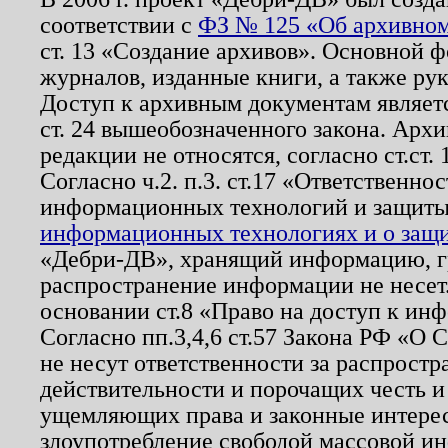
соответствии с
ФЗ № 125 «Об архивном
ст. 13 «Создание архивов». Основной ф
журналов, изданные книги, а также ру
Доступ к архивным документам являетс
ст. 24 вышеобозначенного закона. Арх
редакции не относятся, согласно ст.ст. 
Согласно ч.2. п.3. ст.17 «Ответственн
информационных технологий и защит
информационных технологиях и о защит
«Дебри-ДВ», хранящий информацию, гр
распространение информации не несет.
основании ст.8 «Право на доступ к ин
Согласно пп.3,4,6 ст.57 Закона РФ «О
не несут ответственности за распрост
действительности и порочащих честь и
ущемляющих права и законные интере
злоупотребление свободой массовой ин