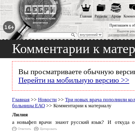
Главная
Разделы
Архив
Коммен
Приглашаем к о
Надоела рек
расширенный пои
Комментарии к мате
Вы просматриваете обычную версию
Перейти на мобильную версию >>
Главная
>>
Новости
>>
Три новых врача пополнили ко
больницы ЕАО
>> Комментарии к материалу
Лилия
а новыфеп врачи знают русский язык? И откуда о
Ответить
Цитировать