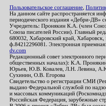
Пользовательское соглашение
,
Политик
На данном сайте распространяется ин
периодического издания «Дебри-ДВ» с
Учредитель: Пронякин К.А. (член Союз
Союза писателей России). Главный ред
680032, Хабаровский край, Хабаровск, п
ф.84212296081. Электронная приемная
dv.com
Редакционный совет электронного пер
общественных началах): К.А. Проняки
Юрьев, Ю.В. Ковалев, Л.Н. Левина, А.
Сухинин, О.В. Егорова
Свидетельство о регистрации СМИ (Р
выдано Федеральной службой по надзо
и массовых коммуникаций (Роскомнадзо
Российская Федерация, зарубежные ст
В 2006 г. проект «Дебри-ДВ» был созда