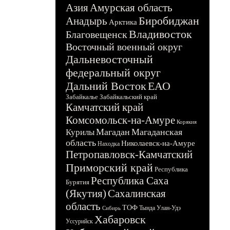
Азия
Амурская область
Биробиджан
Анадырь
Арктика
Владивосток
Благовещенск
Восточный военный округ
Дальневосточный
федеральный округ
Дальний Восток
ЕАО
Забайкалье
Забайкальский край
Камчатский край
Комсомольск-на-Амуре
Корякия
Магадан
Магаданская
Курилы
область
Николаевск-на-Амуре
Находка
Петропавловск-Камчатский
Приморский край
Республика
Республика Саха
Бурятия
(Якутия)
Сахалинская
область
ТОФ
Тында
Улан-Удэ
Сибирь
Хабаровск
Уссурийск