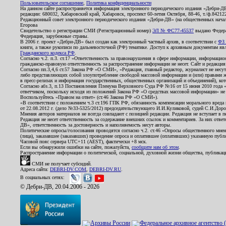
Пользовательское соглашение
,
Политика конфиденциальности
На данном сайте распространяется информация электронного периодического издания «Дебри-Д
редакции: 680032, Хабаровский край, Хабаровск, проспект 60-летия Октября, 88-46, т./ф.8421
Редакционный совет электронного периодического издания «Дебри-ДВ» (на общественных нач
Егорова
Свидетельство о регистрации СМИ (Регистрационный номер)
ЭЛ № ФС77-45537
выдано Федера
Федерация, зарубежные страны.
В 2006 г. проект «Дебри-ДВ» был создан как электронный частный архив, в соответствии с
ФЗ 
книги, а также рукописи по дальневосточной (РФ) тематике. Доступ к архивным документам явля
Гражданского кодекса РФ
.
Согласно ч.2. п.3. ст.17 «Ответственность за правонарушения в сфере информации, информац
гражданско-правовую ответственность за распространение информации не несет. Сайт и редакци
Согласно пп.3,4,6 ст.57 Закона РФ «О СМИ», «Редакция, главный редактор, журналист не несут
либо представляющих собой злоупотребление свободой массовой информации и (или) правами ж
в пресс-релизах и информация государственных, общественных организаций и объединений), кот
Согласно абз.3, п.13 Постановления Пленума Верховного Суда РФ №16 от 15 июня 2010 года 
ответчиком, поскольку исходя из положений Закона РФ «О средствах массовой информации» не 
Воспользуйтесь «Правом на ответ» (ст.46 Закона РФ «О СМИ»).
«В соответствии с положением ч.3 ст.196 ГПК РФ, обязанность компенсации морального вреда п
от 22.08.2012 г. (дело №33-5325/2012) председательствующего И.И.Куликовой, судей С.И.Дор
Мнения авторов материалов не всегда совпадают с позицией редакции. Редакция не вступает в п
Редакция не несет ответственность за содержание внешних ссылок и комментариев. За них отве
ДВ», ответственность за достоверность и наполняемость несут авторы.
Политические опросы/голосования проводятся согласно ч.2. ст.46 «Опросы общественного мнени
(лица), заказавшее (заказавших) проведение опроса и оплатившее (оплативших) указанную публик
Часовой пояс сервера UTC+11 (AEST), фактически +8 мск.
Если вы обнаружили ошибки на сайте, пожалуйста,
сообщите нам об этом
.
Распространение информации о политической, социальной, духовной жизни общества, публикац
СМИ не получает субсидий.
Адреса сайта:
DEBRI-DV.COM
,
DEBRI-DV.RU
.
В социальных сетях:
© Дебри-ДВ, 20.04.2006 - 2026