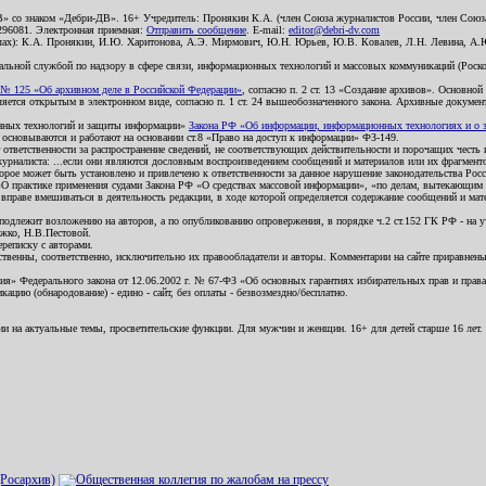
В» со знаком «Дебри-ДВ». 16+ Учредитель: Пронякин К.А. (член Союза журналистов России, член Союза
2296081. Электронная приемная:
Отправить сообщение
. E-mail:
editor@debri-dv.com
алах): К.А. Пронякин, И.Ю. Харитонова, А.Э. Мирмович, Ю.Н. Юрьев, Ю.В. Ковалев, Л.Н. Левина, А.
льной службой по надзору в сфере связи, информационных технологий и массовых коммуникаций (Роском
№ 125 «Об архивном деле в Российской Федерации»
, согласно п. 2 ст. 13 «Создание архивов». Основно
ется открытым в электронном виде, согласно п. 1 ст. 24 вышеобозначенного закона. Архивные документы 
ионных технологий и защиты информации»
Закона РФ «Об информации, информационных технологиях и о за
я основываются и работают на основании ст.8 «Право на доступ к информации» ФЗ-149.
 ответственности за распространение сведений, не соответствующих действительности и порочащих чест
урналиста: ...если они являются дословным воспроизведением сообщений и материалов или их фрагмент
орое может быть установлено и привлечено к ответственности за данное нарушение законодательства Рос
«О практике применения судами Закона РФ «О средствах массовой информации», «по делам, вытекающим 
вправе вмешиваться в деятельность редакции, в ходе которой определяется содержание сообщений и мат
одлежит возложению на авторов, а по опубликованию опровержения, в порядке ч.2 ст.152 ГК РФ - на уч
ожко, Н.В.Пестовой.
ереписку с авторами.
тственны, соответственно, исключительно их правообладатели и авторы. Комментарии на сайте приравне
я» Федерального закона от 12.06.2002 г. № 67-ФЗ «Об основных гарантиях избирательных прав и права н
ацию (обнародование) - едино - сайт, без оплаты - безвозмездно/бесплатно.
ии на актуальные темы, просветительские функции. Для мужчин и женщин. 16+ для детей старше 16 лет.