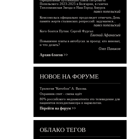
Официальные публикации Павла Петровича
Попельского 2023-2025 в Болгарии, в газетах
Тихоокеанская Звезда и Наш Город Амурск
павел попельский
Комсомольск официально продолжает отмечать День
памяти жертв сталинских репрессий: задумаемся...
павел попельский
Кого боится Путин: Сергей Фургал
Евгений Афанасьев
Повышение платы в автобусах за проезд: кто виноват,
и что делать?
Олег Паньков
Архив блогов >>
НОВОЕ НА ФОРУМЕ
Трилогия "Китобои" А. Вахова.
Охранник спит - смена идёт
80% российского медиаконтента это телевидение для
пациентов психдиспансера и наркологии.
Перейти на форум >>
ОБЛАКО ТЕГОВ