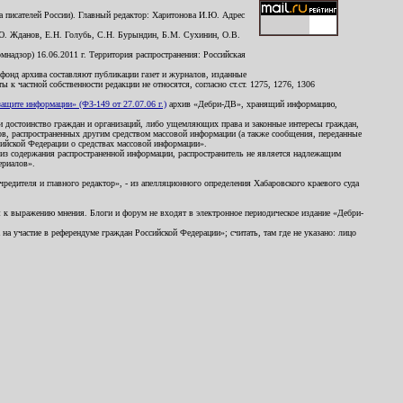
 писателей России). Главный редактор: Харитонова И.Ю. Адрес
Ю. Жданов, Е.Н. Голубь, С.Н. Бурындин, Б.М. Сухинин, О.В.
надзор) 16.06.2011 г. Территория распространения: Российская
й фонд архива составляют публикации газет и журналов, изданные
к частной собственности редакции не относятся, согласно ст.ст. 1275, 1276, 1306
щите информации» (ФЗ-149 от 27.07.06 г.)
архив «Дебри-ДВ», хранящий информацию,
ь и достоинство граждан и организаций, либо ущемляющих права и законные интересы граждан,
ов, распространенных другим средством массовой информации (а также сообщения, переданные
сийской Федерации о средствах массовой информации».
из содержания распространенной информации, распространитель не является надлежащим
ериалов».
редителя и главного редактор», - из апелляционного определения Хабаровского краевого суда
ны к выражению мнения. Блоги и форум не входят в электронное периодическое издание «Дебри-
а участие в референдуме граждан Российской Федерации»; считать, там где не указано: лицо