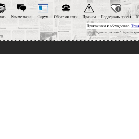
хив
Комментарии
Форум
Обратная связь
Правила
Поддержать проект
М
Приглашаем к обсуждению:
Трил
Надоела реклама? Зарегистри
ск