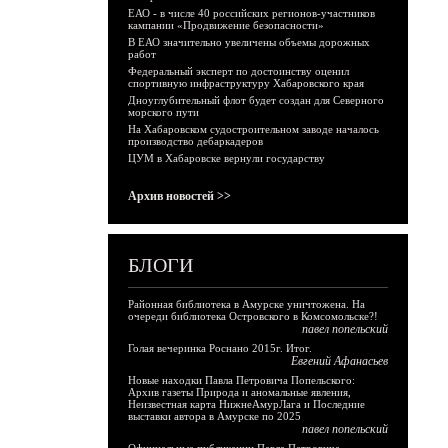
ЕАО - в числе 40 российских регионов-участников
кампании «Продвижение безопасности»
В ЕАО значительно увеличены объемы дорожных
работ
Федеральный эксперт по достоинству оценил
спортивную инфраструктуру Хабаровского края
Дноуглубительный флот будет создан для Северного
морского пути
На Хабаровском судостроительном заводе началось
производство дебаркадеров
ЦУМ в Хабаровске вернули государству
Архив новостей >>
БЛОГИ
Районная библиотека в Амурске уничтожена. На
очереди библиотека Островского в Комсомольске?!
павел попельский
Голая вечеринка Роснано 2015г. Итог.
Евгений Афанасьев
Новые находки Павла Петровича Попельского:
Архив газеты Природа и аномальные явления,
Неизвестная карта НижнеАмурЛага и Последние
выставки автора в Амурске по 2025
павел попельский