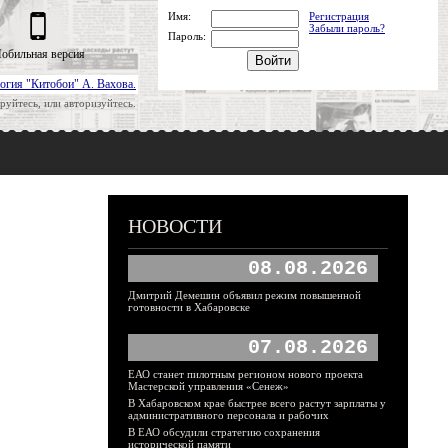
Имя:
Регистрация
Забыли пароль?
Пароль:
обильная версия
огия "Китобои" А. Вахова.
руйтесь, или авторизуйтесь.
НОВОСТИ
08.08.2026
Дмитрий Демешин объявил режим повышенной
готовности в Хабаровске
07.08.2026
ЕАО станет пилотным регионом нового проекта
Мастерской управления «Сенеж»
В Хабаровском крае быстрее всего растут зарплаты у
административного персонала и рабочих
В ЕАО обсудили стратегию сохранения
исторической памяти