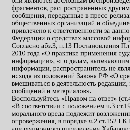
они являются дословным воспроизведе
фрагментов, распространенных другим
сообщения, переданные в пресс-релиза
общественных организаций и объединен
привлечено к ответственности за данн
Федерации о средствах массовой инфо
Согласно абз.3, п.13 Постановления П
2010 года «О практике применения суд
информации», «по делам, вытекающим
информации, распространитель не явл
исходя из положений Закона РФ «О ср
вмешиваться в деятельность редакции, 
сообщений и материалов».
Воспользуйтесь «Правом на ответ» (ст
«В соответствии с положением ч.3 ст.
морального вреда подлежит возложению
опровержения, в порядке ч.2 ст.152 ГК 
апелляционного определения Хабаровско