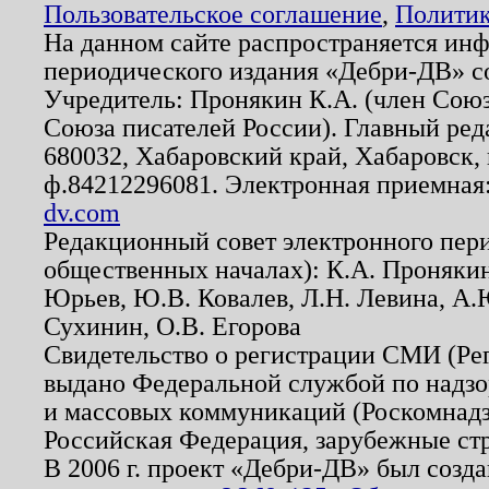
Пользовательское соглашение
,
Политик
На данном сайте распространяется ин
периодического издания «Дебри-ДВ» с
Учредитель: Пронякин К.А. (член Союз
Союза писателей России). Главный ред
680032, Хабаровский край, Хабаровск, п
ф.84212296081. Электронная приемная
dv.com
Редакционный совет электронного пер
общественных началах): К.А. Проняки
Юрьев, Ю.В. Ковалев, Л.Н. Левина, А.
Сухинин, О.В. Егорова
Свидетельство о регистрации СМИ (Р
выдано Федеральной службой по надзо
и массовых коммуникаций (Роскомнадзо
Российская Федерация, зарубежные ст
В 2006 г. проект «Дебри-ДВ» был созда