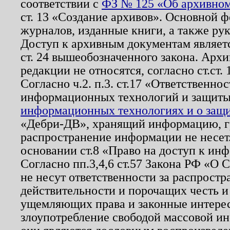
соответствии с
ФЗ № 125 «Об архивном
ст. 13 «Создание архивов». Основной ф
журналов, изданные книги, а также ру
Доступ к архивным документам являетс
ст. 24 вышеобозначенного закона. Арх
редакции не относятся, согласно ст.ст. 
Согласно ч.2. п.3. ст.17 «Ответственн
информационных технологий и защит
информационных технологиях и о защит
«Дебри-ДВ», хранящий информацию, гр
распространение информации не несет.
основании ст.8 «Право на доступ к ин
Согласно пп.3,4,6 ст.57 Закона РФ «О
не несут ответственности за распрост
действительности и порочащих честь и
ущемляющих права и законные интере
злоупотребление свободой массовой ин