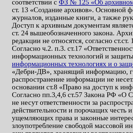
соответствии с
ФЗ № 125 «Об архивном
ст. 13 «Создание архивов». Основной ф
журналов, изданные книги, а также ру
Доступ к архивным документам являетс
ст. 24 вышеобозначенного закона. Арх
редакции не относятся, согласно ст.ст. 
Согласно ч.2. п.3. ст.17 «Ответственн
информационных технологий и защит
информационных технологиях и о защит
«Дебри-ДВ», хранящий информацию, гр
распространение информации не несет.
основании ст.8 «Право на доступ к ин
Согласно пп.3,4,6 ст.57 Закона РФ «О
не несут ответственности за распрост
действительности и порочащих честь и
ущемляющих права и законные интере
злоупотребление свободой массовой ин