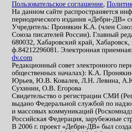
Пользовательское соглашение
,
Политик
На данном сайте распространяется ин
периодического издания «Дебри-ДВ» с
Учредитель: Пронякин К.А. (член Союз
Союза писателей России). Главный ред
680032, Хабаровский край, Хабаровск, п
ф.84212296081. Электронная приемная
dv.com
Редакционный совет электронного пер
общественных началах): К.А. Проняки
Юрьев, Ю.В. Ковалев, Л.Н. Левина, А.
Сухинин, О.В. Егорова
Свидетельство о регистрации СМИ (Р
выдано Федеральной службой по надзо
и массовых коммуникаций (Роскомнадзо
Российская Федерация, зарубежные ст
В 2006 г. проект «Дебри-ДВ» был созда