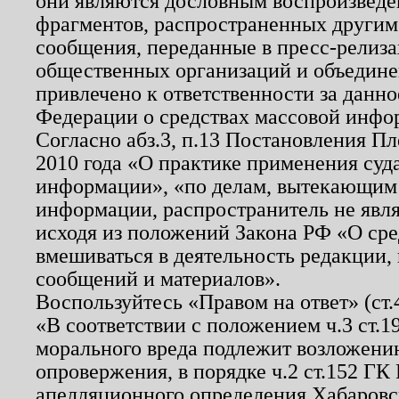
они являются дословным воспроизведе
фрагментов, распространенных другим
сообщения, переданные в пресс-релиза
общественных организаций и объединен
привлечено к ответственности за данн
Федерации о средствах массовой инфо
Согласно абз.3, п.13 Постановления П
2010 года «О практике применения суд
информации», «по делам, вытекающим
информации, распространитель не явл
исходя из положений Закона РФ «О ср
вмешиваться в деятельность редакции, 
сообщений и материалов».
Воспользуйтесь «Правом на ответ» (ст
«В соответствии с положением ч.3 ст.
морального вреда подлежит возложению
опровержения, в порядке ч.2 ст.152 ГК 
апелляционного определения Хабаровско