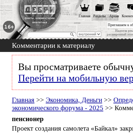
Главная
Разделы
Архив
Коммен
Приглашаем к о
Надоела рек
расширенный пои
Комментарии к материалу
Вы просматриваете обычну
Перейти на мобильную ве
Главная
>>
Экономика, Деньги
>>
Опреде
экономического форума - 2025
>> Комме
пенсионер
Проект создания самолета «Байкал» зак