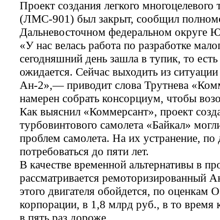
Проект создания легкого многоцелевого 
(ЛМС-901) был закрыт, сообщил полномо
Дальневосточном федеральном округе Ю
«У нас велась работа по разработке малог
сегодняшний день зашла в тупик, то есть 
ожидается. Сейчас выходить из ситуации
Ан-2»,— приводит слова Трутнева «Комм
намерен собрать консорциум, чтобы воз
Как выяснил «Коммерсант», проект созда
турбовинтового самолета «Байкал» могли
проблем самолета. На их устранение, по
потребоваться до пяти лет.
В качестве временной альтернативы в пр
рассматривается ремоторизированный Ан
этого двигателя обойдется, по оценкам 
корпорации, в 1,8 млрд руб., в то врем
в пять раз дороже.