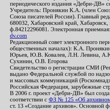
периодического издания «Дебри-ДВ» с
Учредитель: Пронякин К.А. (член Союз
Союза писателей России). Главный ред
680032, Хабаровский край, Хабаровск, п
ф.84212296081. Электронная приемная
dv.com
Редакционный совет электронного пер
общественных началах): К.А. Проняки
Юрьев, Ю.В. Ковалев, Л.Н. Левина, А.
Сухинин, О.В. Егорова
Свидетельство о регистрации СМИ (Р
выдано Федеральной службой по надзо
и массовых коммуникаций (Роскомнадзо
Российская Федерация, зарубежные ст
В 2006 г. проект «Дебри-ДВ» был созда
соответствии с
ФЗ № 125 «Об архивном
ст. 13 «Создание архивов». Основной ф