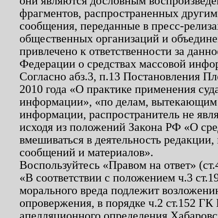
они являются дословным воспроизведе
фрагментов, распространенных другим
сообщения, переданные в пресс-релиза
общественных организаций и объединен
привлечено к ответственности за данн
Федерации о средствах массовой инфо
Согласно абз.3, п.13 Постановления П
2010 года «О практике применения суд
информации», «по делам, вытекающим
информации, распространитель не явл
исходя из положений Закона РФ «О ср
вмешиваться в деятельность редакции, 
сообщений и материалов».
Воспользуйтесь «Правом на ответ» (ст
«В соответствии с положением ч.3 ст.
морального вреда подлежит возложению
опровержения, в порядке ч.2 ст.152 ГК 
апелляционного определения Хабаровско