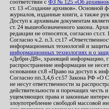
соответствии с
ФЗ № 125 «Об архивном
ст. 13 «Создание архивов». Основной ф
журналов, изданные книги, а также ру
Доступ к архивным документам являетс
ст. 24 вышеобозначенного закона. Арх
редакции не относятся, согласно ст.ст. 
Согласно ч.2. п.3. ст.17 «Ответственн
информационных технологий и защит
информационных технологиях и о защит
«Дебри-ДВ», хранящий информацию, гр
распространение информации не несет.
основании ст.8 «Право на доступ к ин
Согласно пп.3,4,6 ст.57 Закона РФ «О
не несут ответственности за распрост
действительности и порочащих честь и
ущемляющих права и законные интере
злоупотребление свободой массовой ин