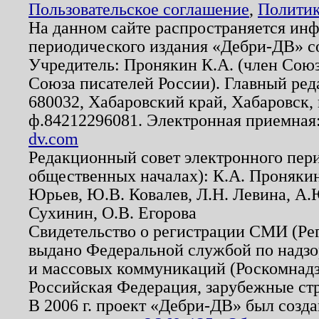
Пользовательское соглашение
,
Политик
На данном сайте распространяется ин
периодического издания «Дебри-ДВ» с
Учредитель: Пронякин К.А. (член Союз
Союза писателей России). Главный ред
680032, Хабаровский край, Хабаровск, п
ф.84212296081. Электронная приемная
dv.com
Редакционный совет электронного пер
общественных началах): К.А. Проняки
Юрьев, Ю.В. Ковалев, Л.Н. Левина, А.
Сухинин, О.В. Егорова
Свидетельство о регистрации СМИ (Р
выдано Федеральной службой по надзо
и массовых коммуникаций (Роскомнадзо
Российская Федерация, зарубежные ст
В 2006 г. проект «Дебри-ДВ» был созда