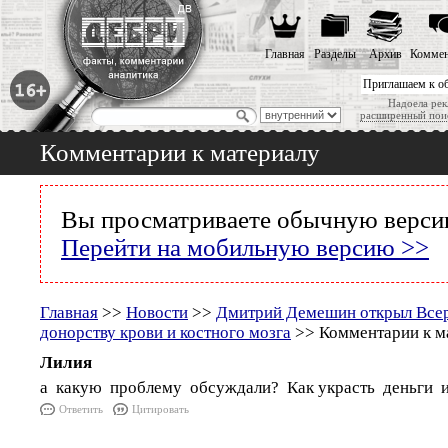
Главная
Разделы
Архив
Коммен
Приглашаем к о
Надоела рек
расширенный пои
Комментарии к материалу
Вы просматриваете обычную версию
Перейти на мобильную версию >>
Главная
>>
Новости
>>
Дмитрий Демешин открыл Все
донорству крови и костного мозга
>> Комментарии к м
Лилия
а какую проблему обсуждали? Как украсть деньги 
Ответить
Цитировать