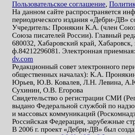
Пользовательское соглашение
,
Политик
На данном сайте распространяется ин
периодического издания «Дебри-ДВ» с
Учредитель: Пронякин К.А. (член Союз
Союза писателей России). Главный ред
680032, Хабаровский край, Хабаровск, п
ф.84212296081. Электронная приемная
dv.com
Редакционный совет электронного пер
общественных началах): К.А. Проняки
Юрьев, Ю.В. Ковалев, Л.Н. Левина, А.
Сухинин, О.В. Егорова
Свидетельство о регистрации СМИ (Р
выдано Федеральной службой по надзо
и массовых коммуникаций (Роскомнадзо
Российская Федерация, зарубежные ст
В 2006 г. проект «Дебри-ДВ» был созда