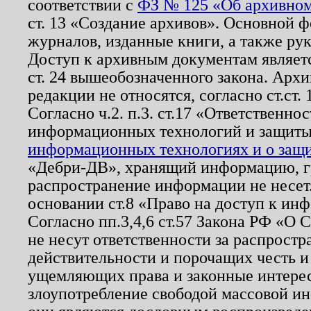
соответствии с
ФЗ № 125 «Об архивном
ст. 13 «Создание архивов». Основной ф
журналов, изданные книги, а также ру
Доступ к архивным документам являетс
ст. 24 вышеобозначенного закона. Арх
редакции не относятся, согласно ст.ст. 
Согласно ч.2. п.3. ст.17 «Ответственн
информационных технологий и защит
информационных технологиях и о защит
«Дебри-ДВ», хранящий информацию, гр
распространение информации не несет.
основании ст.8 «Право на доступ к ин
Согласно пп.3,4,6 ст.57 Закона РФ «О
не несут ответственности за распрост
действительности и порочащих честь и
ущемляющих права и законные интере
злоупотребление свободой массовой ин