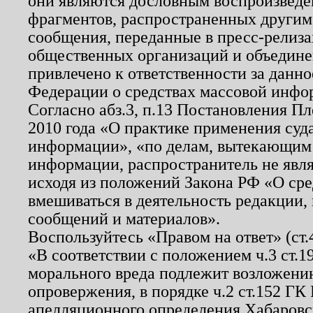
они являются дословным воспроизведе
фрагментов, распространенных другим
сообщения, переданные в пресс-релиза
общественных организаций и объединен
привлечено к ответственности за данн
Федерации о средствах массовой инфо
Согласно абз.3, п.13 Постановления П
2010 года «О практике применения суд
информации», «по делам, вытекающим
информации, распространитель не явл
исходя из положений Закона РФ «О ср
вмешиваться в деятельность редакции, 
сообщений и материалов».
Воспользуйтесь «Правом на ответ» (ст
«В соответствии с положением ч.3 ст.
морального вреда подлежит возложению
опровержения, в порядке ч.2 ст.152 ГК 
апелляционного определения Хабаровско