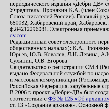
периодического издания «Дебри-ДВ» с
Учредитель: Пронякин К.А. (член Союз
Союза писателей России). Главный ред
680032, Хабаровский край, Хабаровск, п
ф.84212296081. Электронная приемная
dv.com
Редакционный совет электронного пер
общественных началах): К.А. Проняки
Юрьев, Ю.В. Ковалев, Л.Н. Левина, А.
Сухинин, О.В. Егорова
Свидетельство о регистрации СМИ (Р
выдано Федеральной службой по надзо
и массовых коммуникаций (Роскомнадзо
Российская Федерация, зарубежные ст
В 2006 г. проект «Дебри-ДВ» был созда
соответствии с
ФЗ № 125 «Об архивном
ст. 13 «Создание архивов». Основной ф