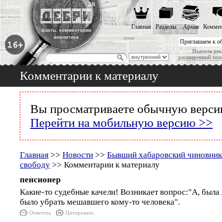
Главная
Разделы
Архив
Коммен
Приглашаем к о
Надоела рек
расширенный пои
Комментарии к материалу
Вы просматриваете обычную версию
Перейти на мобильную версию >>
Главная
>>
Новости
>>
Бывший хабаровский чиновник
свободу
>> Комментарии к материалу
пенсионер
Какие-то судебные качели! Возникает вопрос:"А, была 
было убрать мешавшего кому-то человека".
Ответить
Цитировать