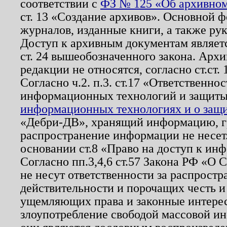
соответствии с
ФЗ № 125 «Об архивном
ст. 13 «Создание архивов». Основной ф
журналов, изданные книги, а также ру
Доступ к архивным документам являетс
ст. 24 вышеобозначенного закона. Арх
редакции не относятся, согласно ст.ст. 
Согласно ч.2. п.3. ст.17 «Ответственн
информационных технологий и защит
информационных технологиях и о защит
«Дебри-ДВ», хранящий информацию, гр
распространение информации не несет.
основании ст.8 «Право на доступ к ин
Согласно пп.3,4,6 ст.57 Закона РФ «О
не несут ответственности за распрост
действительности и порочащих честь и
ущемляющих права и законные интере
злоупотребление свободой массовой ин