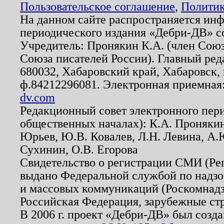
Пользовательское соглашение
,
Политик
На данном сайте распространяется ин
периодического издания «Дебри-ДВ» с
Учредитель: Пронякин К.А. (член Союз
Союза писателей России). Главный ред
680032, Хабаровский край, Хабаровск, п
ф.84212296081. Электронная приемная
dv.com
Редакционный совет электронного пер
общественных началах): К.А. Проняки
Юрьев, Ю.В. Ковалев, Л.Н. Левина, А.
Сухинин, О.В. Егорова
Свидетельство о регистрации СМИ (Р
выдано Федеральной службой по надзо
и массовых коммуникаций (Роскомнадзо
Российская Федерация, зарубежные ст
В 2006 г. проект «Дебри-ДВ» был созда