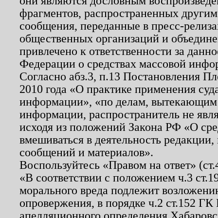
они являются дословным воспроизведе
фрагментов, распространенных другим
сообщения, переданные в пресс-релиза
общественных организаций и объединен
привлечено к ответственности за данн
Федерации о средствах массовой инфо
Согласно абз.3, п.13 Постановления П
2010 года «О практике применения суд
информации», «по делам, вытекающим
информации, распространитель не явл
исходя из положений Закона РФ «О ср
вмешиваться в деятельность редакции, 
сообщений и материалов».
Воспользуйтесь «Правом на ответ» (ст
«В соответствии с положением ч.3 ст.
морального вреда подлежит возложению
опровержения, в порядке ч.2 ст.152 ГК 
апелляционного определения Хабаровско