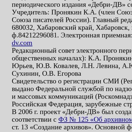
периодического издания «Дебри-ДВ» с
Учредитель: Пронякин К.А. (член Союз
Союза писателей России). Главный ред
680032, Хабаровский край, Хабаровск, п
ф.84212296081. Электронная приемная
dv.com
Редакционный совет электронного пер
общественных началах): К.А. Проняки
Юрьев, Ю.В. Ковалев, Л.Н. Левина, А.
Сухинин, О.В. Егорова
Свидетельство о регистрации СМИ (Р
выдано Федеральной службой по надзо
и массовых коммуникаций (Роскомнадзо
Российская Федерация, зарубежные ст
В 2006 г. проект «Дебри-ДВ» был созда
соответствии с
ФЗ № 125 «Об архивном
ст. 13 «Создание архивов». Основной ф