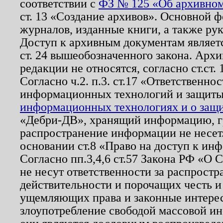
соответствии с
ФЗ № 125 «Об архивном
ст. 13 «Создание архивов». Основной ф
журналов, изданные книги, а также ру
Доступ к архивным документам являетс
ст. 24 вышеобозначенного закона. Арх
редакции не относятся, согласно ст.ст. 
Согласно ч.2. п.3. ст.17 «Ответственн
информационных технологий и защит
информационных технологиях и о защит
«Дебри-ДВ», хранящий информацию, гр
распространение информации не несет.
основании ст.8 «Право на доступ к ин
Согласно пп.3,4,6 ст.57 Закона РФ «О
не несут ответственности за распрост
действительности и порочащих честь и
ущемляющих права и законные интере
злоупотребление свободой массовой ин