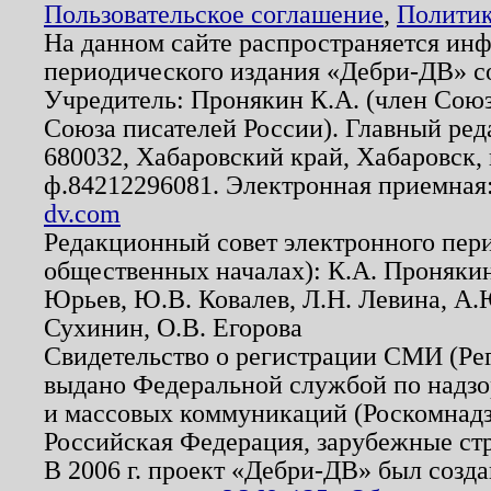
Пользовательское соглашение
,
Политик
На данном сайте распространяется ин
периодического издания «Дебри-ДВ» с
Учредитель: Пронякин К.А. (член Союз
Союза писателей России). Главный ред
680032, Хабаровский край, Хабаровск, п
ф.84212296081. Электронная приемная
dv.com
Редакционный совет электронного пер
общественных началах): К.А. Проняки
Юрьев, Ю.В. Ковалев, Л.Н. Левина, А.
Сухинин, О.В. Егорова
Свидетельство о регистрации СМИ (Р
выдано Федеральной службой по надзо
и массовых коммуникаций (Роскомнадзо
Российская Федерация, зарубежные ст
В 2006 г. проект «Дебри-ДВ» был созда