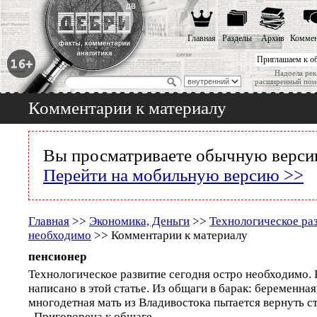
Главная
Разделы
Архив
Коммен
Приглашаем к о
Надоела рек
расширенный пои
Комментарии к материалу
Вы просматриваете обычную версию
Перейти на мобильную версию >>
Главная
>>
Экономика, Деньги
>>
Технологическое раз
необходимо
>> Комментарии к материалу
пенсионер
Технологическое развитие сегодня остро необходимо. Н
написано в этой статье. Из общаги в барак: беременн
многодетная мать из Владивостока пытается вернуть с
Приговорена к общаге