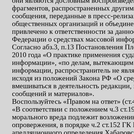
они являются дословным воспроизведе
фрагментов, распространенных другим
сообщения, переданные в пресс-релиза
общественных организаций и объединен
привлечено к ответственности за данн
Федерации о средствах массовой инфо
Согласно абз.3, п.13 Постановления П
2010 года «О практике применения суд
информации», «по делам, вытекающим
информации, распространитель не явл
исходя из положений Закона РФ «О ср
вмешиваться в деятельность редакции, 
сообщений и материалов».
Воспользуйтесь «Правом на ответ» (ст
«В соответствии с положением ч.3 ст.
морального вреда подлежит возложению
опровержения, в порядке ч.2 ст.152 ГК 
апелляционного определения Хабаровско