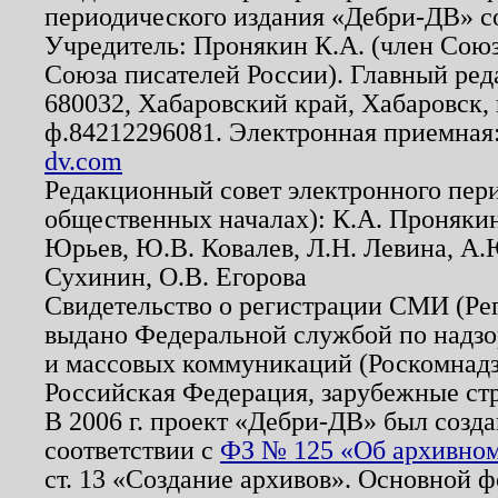
периодического издания «Дебри-ДВ» с
Учредитель: Пронякин К.А. (член Союз
Союза писателей России). Главный ред
680032, Хабаровский край, Хабаровск, п
ф.84212296081. Электронная приемная
dv.com
Редакционный совет электронного пер
общественных началах): К.А. Проняки
Юрьев, Ю.В. Ковалев, Л.Н. Левина, А.
Сухинин, О.В. Егорова
Свидетельство о регистрации СМИ (Р
выдано Федеральной службой по надзо
и массовых коммуникаций (Роскомнадзо
Российская Федерация, зарубежные ст
В 2006 г. проект «Дебри-ДВ» был созда
соответствии с
ФЗ № 125 «Об архивном
ст. 13 «Создание архивов». Основной ф