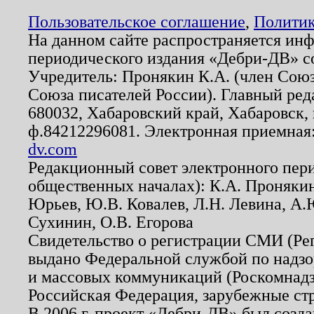
Пользовательское соглашение
,
Политик
На данном сайте распространяется ин
периодического издания «Дебри-ДВ» с
Учредитель: Пронякин К.А. (член Союз
Союза писателей России). Главный ред
680032, Хабаровский край, Хабаровск, п
ф.84212296081. Электронная приемная
dv.com
Редакционный совет электронного пер
общественных началах): К.А. Проняки
Юрьев, Ю.В. Ковалев, Л.Н. Левина, А.
Сухинин, О.В. Егорова
Свидетельство о регистрации СМИ (Р
выдано Федеральной службой по надзо
и массовых коммуникаций (Роскомнадзо
Российская Федерация, зарубежные ст
В 2006 г. проект «Дебри-ДВ» был созда