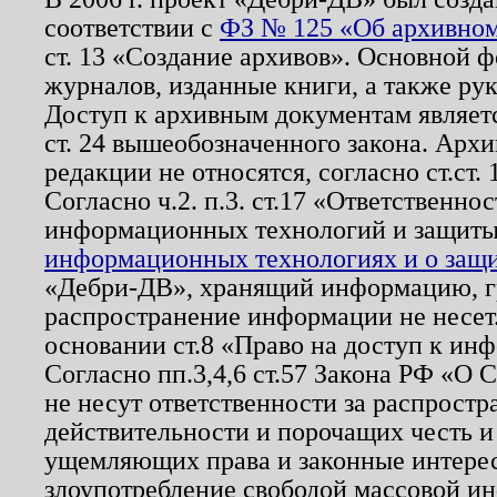
соответствии с
ФЗ № 125 «Об архивном
ст. 13 «Создание архивов». Основной ф
журналов, изданные книги, а также ру
Доступ к архивным документам являетс
ст. 24 вышеобозначенного закона. Арх
редакции не относятся, согласно ст.ст. 
Согласно ч.2. п.3. ст.17 «Ответственн
информационных технологий и защит
информационных технологиях и о защит
«Дебри-ДВ», хранящий информацию, гр
распространение информации не несет.
основании ст.8 «Право на доступ к ин
Согласно пп.3,4,6 ст.57 Закона РФ «О
не несут ответственности за распрост
действительности и порочащих честь и
ущемляющих права и законные интере
злоупотребление свободой массовой ин