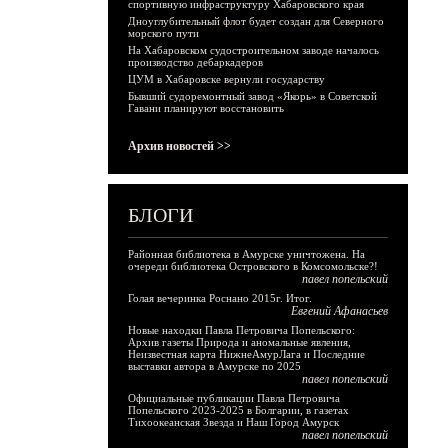
спортивную инфраструктуру Хабаровского края
Дноуглубительный флот будет создан для Северного
морского пути
На Хабаровском судостроительном заводе началось
производство дебаркадеров
ЦУМ в Хабаровске вернули государству
Бывший судоремонтный завод «Якорь» в Советской
Гавани планируют восстановить
Архив новостей >>
БЛОГИ
Районная библиотека в Амурске уничтожена. На
очереди библиотека Островского в Комсомольске?!
павел попельский
Голая вечеринка Роснано 2015г. Итог.
Евгений Афанасьев
Новые находки Павла Петровича Попельского:
Архив газеты Природа и аномальные явления,
Неизвестная карта НижнеАмурЛага и Последние
выставки автора в Амурске по 2025
павел попельский
Официальные публикации Павла Петровича
Попельского 2023-2025 в Болгарии, в газетах
Тихоокеанская Звезда и Наш Город Амурск
павел попельский