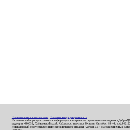
Пользовательское соглашение
,
Политика конфиденциальности
На данном сайте распространяется информация электронного периодического издания «Дебри-Д
редакции: 680032, Хабаровский край, Хабаровск, проспект 60-летия Октября, 88-46, т./ф.8421
Редакционный совет электронного периодического издания «Дебри-ДВ» (на общественных нач
Егорова