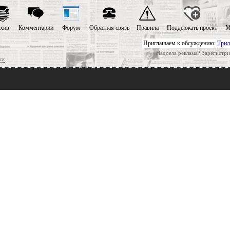
хив
Комментарии
Форум
Обратная связь
Правила
Поддержать проект
М
Приглашаем к обсуждению:
Трил
Надоела реклама? Зарегистри
ск