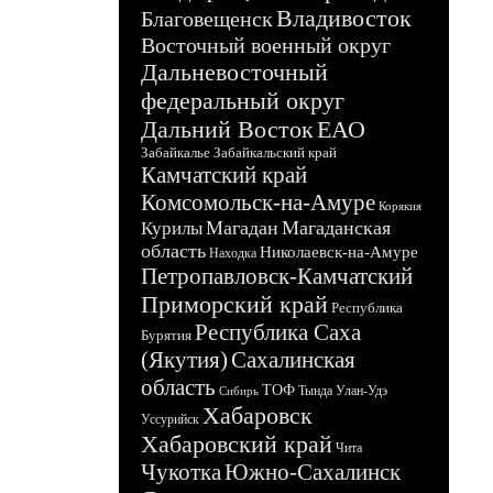
Владивосток
Благовещенск
Восточный военный округ
Дальневосточный
федеральный округ
Дальний Восток
ЕАО
Забайкалье
Забайкальский край
Камчатский край
Комсомольск-на-Амуре
Корякия
Магадан
Магаданская
Курилы
область
Николаевск-на-Амуре
Находка
Петропавловск-Камчатский
Приморский край
Республика
Республика Саха
Бурятия
(Якутия)
Сахалинская
область
ТОФ
Тында
Улан-Удэ
Сибирь
Хабаровск
Уссурийск
Хабаровский край
Чита
Чукотка
Южно-Сахалинск