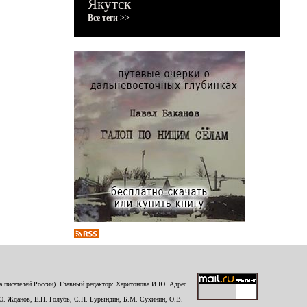
Якутск
Все теги >>
 писателей России). Главный редактор: Харитонова И.Ю. Адрес
Ю. Жданов, Е.Н. Голубь, С.Н. Бурындин, Б.М. Сухинин, О.В.