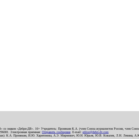
В» со знаком «Дебри-ДВ». 16+ Учредитель: Пронякин К.А. (член Союза журналистов России, член Союза
2296081. Электронная приемная:
Отправить сообщение
. E-mail:
editor@debri-dv.com
алах): К.А. Пронякин, И.Ю. Харитонова, А.Э. Мирмович, Ю.Н. Юрьев, Ю.В. Ковалев, Л.Н. Левина, А.