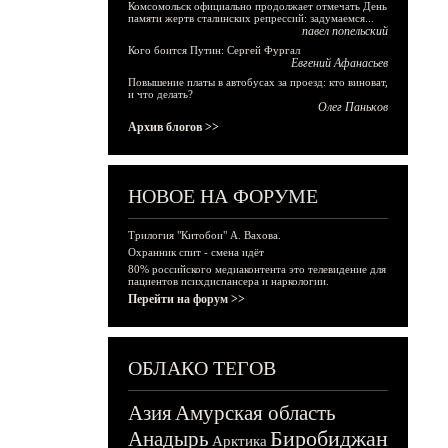
Комсомольск официально продолжает отмечать День
памяти жертв сталинских репрессий: задумаемся...
павел попельский
Кого боится Путин: Сергей Фургал
Евгений Афанасьев
Повышение платы в автобусах за проезд: кто виноват,
и что делать?
Олег Паньков
Архив блогов >>
НОВОЕ НА ФОРУМЕ
Трилогия "Китобои" А. Вахова.
Охранник спит - смена идёт
80% российского медиаконтента это телевидение для
пациентов психдиспансера и наркологии.
Перейти на форум >>
ОБЛАКО ТЕГОВ
Азия
Амурская область
Биробиджан
Анадырь
Арктика