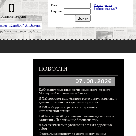
Имя:
Регистрация
Забыли пароль?
Пароль:
обильная версия
огия "Китобои" А. Вахова.
руйтесь, или авторизуйтесь.
НОВОСТИ
07.08.2026
ЕАО станет пилотным регионом нового проекта
Мастерской управления «Сенеж»
В Хабаровском крае быстрее всего растут зарплаты у
административного персонала и рабочих
В ЕАО обсудили стратегию сохранения
исторической памяти
ЕАО - в числе 40 российских регионов-участников
кампании «Продвижение безопасности»
В ЕАО значительно увеличены объемы дорожных
работ
Федеральный эксперт по достоинству оценил