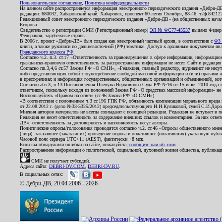
Пользовательское соглашение
,
Политика конфиденциальности
На данном сайте распространяется информация электронного периодического издания «Дебри-Д
редакции: 680032, Хабаровский край, Хабаровск, проспект 60-летия Октября, 88-46, т./ф.8421
Редакционный совет электронного периодического издания «Дебри-ДВ» (на общественных нач
Егорова
Свидетельство о регистрации СМИ (Регистрационный номер)
ЭЛ № ФС77-45537
выдано Федера
Федерация, зарубежные страны.
В 2006 г. проект «Дебри-ДВ» был создан как электронный частный архив, в соответствии с
ФЗ 
книги, а также рукописи по дальневосточной (РФ) тематике. Доступ к архивным документам явля
Гражданского кодекса РФ
.
Согласно ч.2. п.3. ст.17 «Ответственность за правонарушения в сфере информации, информац
гражданско-правовую ответственность за распространение информации не несет. Сайт и редакци
Согласно пп.3,4,6 ст.57 Закона РФ «О СМИ», «Редакция, главный редактор, журналист не несут
либо представляющих собой злоупотребление свободой массовой информации и (или) правами ж
в пресс-релизах и информация государственных, общественных организаций и объединений), кот
Согласно абз.3, п.13 Постановления Пленума Верховного Суда РФ №16 от 15 июня 2010 года 
ответчиком, поскольку исходя из положений Закона РФ «О средствах массовой информации» не 
Воспользуйтесь «Правом на ответ» (ст.46 Закона РФ «О СМИ»).
«В соответствии с положением ч.3 ст.196 ГПК РФ, обязанность компенсации морального вреда п
от 22.08.2012 г. (дело №33-5325/2012) председательствующего И.И.Куликовой, судей С.И.Дор
Мнения авторов материалов не всегда совпадают с позицией редакции. Редакция не вступает в п
Редакция не несет ответственность за содержание внешних ссылок и комментариев. За них отве
ДВ», ответственность за достоверность и наполняемость несут авторы.
Политические опросы/голосования проводятся согласно ч.2. ст.46 «Опросы общественного мнени
(лица), заказавшее (заказавших) проведение опроса и оплатившее (оплативших) указанную публик
Часовой пояс сервера UTC+11 (AEST), фактически +8 мск.
Если вы обнаружили ошибки на сайте, пожалуйста,
сообщите нам об этом
.
Распространение информации о политической, социальной, духовной жизни общества, публикац
СМИ не получает субсидий.
Адреса сайта:
DEBRI-DV.COM
,
DEBRI-DV.RU
.
В социальных сетях:
© Дебри-ДВ, 20.04.2006 - 2026