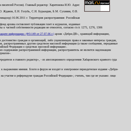
 писателей России). Главный редактор: Харитонова И.Ю. Адрес
Ю. Жданов, Е.Н. Голубь, С.Н. Бурындин, Б.М. Сухинин, О.В.
надзор) 16.06.2011 г. Территория распространения: Российская
й фонд архива составляют публикации газет и журналов, изданные
к частной собственности редакции не относятся, согласно ст.ст. 1275, 1276, 1306
щите информации» (ФЗ-149 от 27.07.06 г.)
архив «Дебри-ДВ», хранящий информацию,
ь и достоинство граждан и организаций, либо ущемляющих права и законные интересы граждан,
ов, распространенных другим средством массовой информации (а также сообщения, переданные
сийской Федерации о средствах массовой информации».
из содержания распространенной информации, распространитель не является надлежащим
ериалов».
редителя и главного редактор», - из апелляционного определения Хабаровского краевого суда
ны к выражению мнения. Блоги и форум не входят в электронное периодическое издание «Дебри-
а участие в референдуме граждан Российской Федерации»; считать, там где не указано: лицо