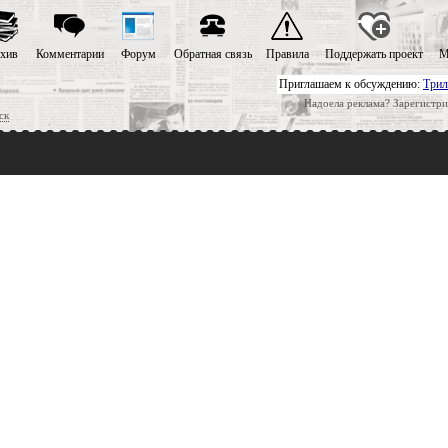
хив
Комментарии
Форум
Обратная связь
Правила
Поддержать проект
М
Приглашаем к обсуждению:
Трил
Надоела реклама? Зарегистри
ск