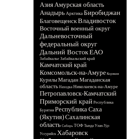
Азия
Амурская область
Биробиджан
Анадырь
Арктика
Владивосток
Благовещенск
Восточный военный округ
Дальневосточный
федеральный округ
Дальний Восток
ЕАО
Забайкалье
Забайкальский край
Камчатский край
Комсомольск-на-Амуре
Корякия
Магадан
Магаданская
Курилы
область
Николаевск-на-Амуре
Находка
Петропавловск-Камчатский
Приморский край
Республика
Республика Саха
Бурятия
(Якутия)
Сахалинская
область
ТОФ
Тында
Улан-Удэ
Сибирь
Хабаровск
Уссурийск