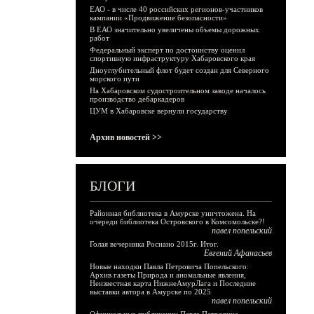
ЕАО - в числе 40 российских регионов-участников
кампании «Продвижение безопасности»
В ЕАО значительно увеличены объемы дорожных
работ
Федеральный эксперт по достоинству оценил
спортивную инфраструктуру Хабаровского края
Дноуглубительный флот будет создан для Северного
морского пути
На Хабаровском судостроительном заводе началось
производство дебаркадеров
ЦУМ в Хабаровске вернули государству
Архив новостей >>
БЛОГИ
Районная библиотека в Амурске уничтожена. На
очереди библиотека Островского в Комсомольске?!
павел попельский
Голая вечеринка Роснано 2015г. Итог.
Евгений Афанасьев
Новые находки Павла Петровича Попельского:
Архив газеты Природа и аномальные явления,
Неизвестная карта НижнеАмурЛага и Последние
выставки автора в Амурске по 2025
павел попельский