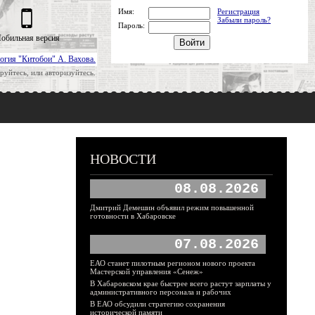
Имя:
Регистрация
Забыли пароль?
Пароль:
обильная версия
огия "Китобои" А. Вахова.
руйтесь, или авторизуйтесь.
НОВОСТИ
08.08.2026
Дмитрий Демешин объявил режим повышенной
готовности в Хабаровске
07.08.2026
ЕАО станет пилотным регионом нового проекта
Мастерской управления «Сенеж»
В Хабаровском крае быстрее всего растут зарплаты у
административного персонала и рабочих
В ЕАО обсудили стратегию сохранения
исторической памяти