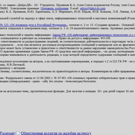
В» со знаком «Дебри-ДВ». 16+ Учредитель: Пронякин К.А. (член Союза журналистов России, член Союза
2296081. Электронная приемная:
Отправить сообщение
. E-mail:
editor@debri-dv.com
алах): К.А. Пронякин, И.Ю. Харитонова, А.Э. Мирмович, Ю.Н. Юрьев, Ю.В. Ковалев, Л.Н. Левина, А.
льной службой по надзору в сфере связи, информационных технологий и массовых коммуникаций (Роском
№ 125 «Об архивном деле в Российской Федерации»
, согласно п. 2 ст. 13 «Создание архивов». Основно
ется открытым в электронном виде, согласно п. 1 ст. 24 вышеобозначенного закона. Архивные документы 
ионных технологий и защиты информации»
Закона РФ «Об информации, информационных технологиях и о за
я основываются и работают на основании ст.8 «Право на доступ к информации» ФЗ-149.
 ответственности за распространение сведений, не соответствующих действительности и порочащих чест
урналиста: ...если они являются дословным воспроизведением сообщений и материалов или их фрагмент
орое может быть установлено и привлечено к ответственности за данное нарушение законодательства Рос
«О практике применения судами Закона РФ «О средствах массовой информации», «по делам, вытекающим 
вправе вмешиваться в деятельность редакции, в ходе которой определяется содержание сообщений и мат
одлежит возложению на авторов, а по опубликованию опровержения, в порядке ч.2 ст.152 ГК РФ - на уч
ожко, Н.В.Пестовой.
ереписку с авторами.
тственны, соответственно, исключительно их правообладатели и авторы. Комментарии на сайте приравне
я» Федерального закона от 12.06.2002 г. № 67-ФЗ «Об основных гарантиях избирательных прав и права н
ацию (обнародование) - едино - сайт, без оплаты - безвозмездно/бесплатно.
ии на актуальные темы, просветительские функции. Для мужчин и женщин. 16+ для детей старше 16 лет.