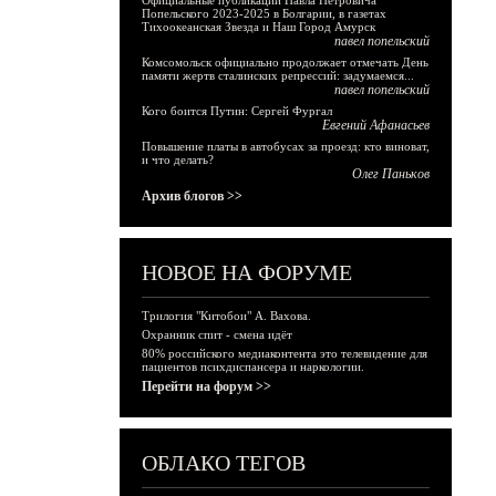
Официальные публикации Павла Петровича
Попельского 2023-2025 в Болгарии, в газетах
Тихоокеанская Звезда и Наш Город Амурск
павел попельский
Комсомольск официально продолжает отмечать День
памяти жертв сталинских репрессий: задумаемся...
павел попельский
Кого боится Путин: Сергей Фургал
Евгений Афанасьев
Повышение платы в автобусах за проезд: кто виноват,
и что делать?
Олег Паньков
Архив блогов >>
НОВОЕ НА ФОРУМЕ
Трилогия "Китобои" А. Вахова.
Охранник спит - смена идёт
80% российского медиаконтента это телевидение для
пациентов психдиспансера и наркологии.
Перейти на форум >>
ОБЛАКО ТЕГОВ