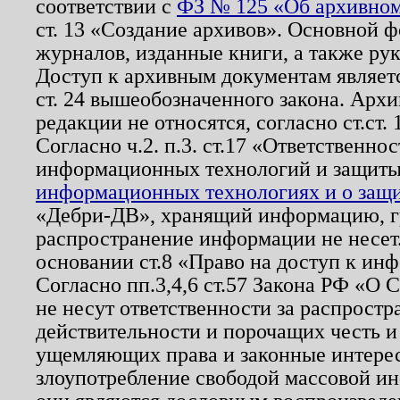
соответствии с
ФЗ № 125 «Об архивном
ст. 13 «Создание архивов». Основной ф
журналов, изданные книги, а также ру
Доступ к архивным документам являетс
ст. 24 вышеобозначенного закона. Арх
редакции не относятся, согласно ст.ст. 
Согласно ч.2. п.3. ст.17 «Ответственн
информационных технологий и защит
информационных технологиях и о защит
«Дебри-ДВ», хранящий информацию, гр
распространение информации не несет.
основании ст.8 «Право на доступ к ин
Согласно пп.3,4,6 ст.57 Закона РФ «О
не несут ответственности за распрост
действительности и порочащих честь и
ущемляющих права и законные интере
злоупотребление свободой массовой ин