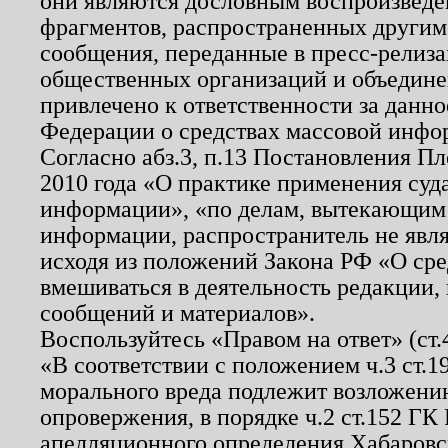
они являются дословным воспроизведе
фрагментов, распространенных другим
сообщения, переданные в пресс-релиза
общественных организаций и объединен
привлечено к ответственности за данн
Федерации о средствах массовой инфо
Согласно абз.3, п.13 Постановления П
2010 года «О практике применения суд
информации», «по делам, вытекающим
информации, распространитель не явл
исходя из положений Закона РФ «О ср
вмешиваться в деятельность редакции, 
сообщений и материалов».
Воспользуйтесь «Правом на ответ» (ст
«В соответствии с положением ч.3 ст.
морального вреда подлежит возложению
опровержения, в порядке ч.2 ст.152 ГК 
апелляционного определения Хабаровско