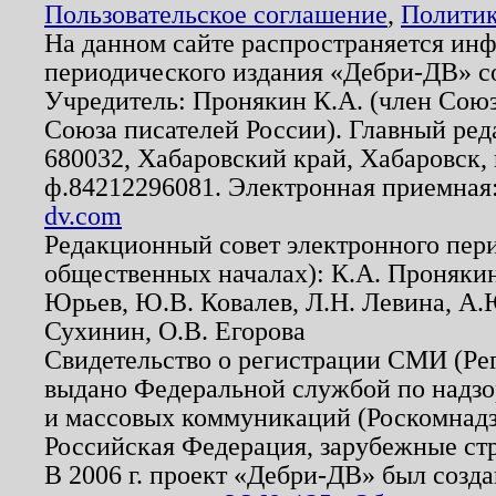
Пользовательское соглашение
,
Политик
На данном сайте распространяется ин
периодического издания «Дебри-ДВ» с
Учредитель: Пронякин К.А. (член Союз
Союза писателей России). Главный ред
680032, Хабаровский край, Хабаровск, п
ф.84212296081. Электронная приемная
dv.com
Редакционный совет электронного пер
общественных началах): К.А. Проняки
Юрьев, Ю.В. Ковалев, Л.Н. Левина, А.
Сухинин, О.В. Егорова
Свидетельство о регистрации СМИ (Р
выдано Федеральной службой по надзо
и массовых коммуникаций (Роскомнадзо
Российская Федерация, зарубежные ст
В 2006 г. проект «Дебри-ДВ» был созда