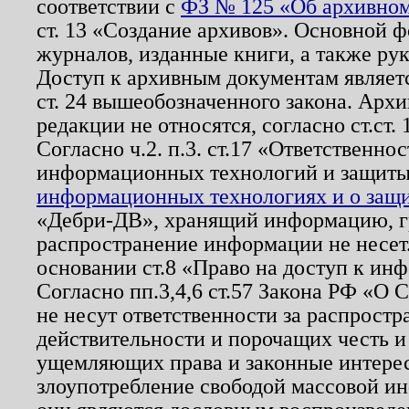
соответствии с
ФЗ № 125 «Об архивном
ст. 13 «Создание архивов». Основной ф
журналов, изданные книги, а также ру
Доступ к архивным документам являетс
ст. 24 вышеобозначенного закона. Арх
редакции не относятся, согласно ст.ст. 
Согласно ч.2. п.3. ст.17 «Ответственн
информационных технологий и защит
информационных технологиях и о защит
«Дебри-ДВ», хранящий информацию, гр
распространение информации не несет.
основании ст.8 «Право на доступ к ин
Согласно пп.3,4,6 ст.57 Закона РФ «О
не несут ответственности за распрост
действительности и порочащих честь и
ущемляющих права и законные интере
злоупотребление свободой массовой ин