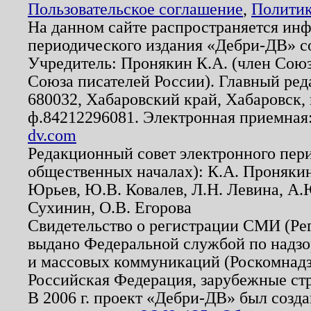
Пользовательское соглашение
,
Политик
На данном сайте распространяется ин
периодического издания «Дебри-ДВ» с
Учредитель: Пронякин К.А. (член Союз
Союза писателей России). Главный ред
680032, Хабаровский край, Хабаровск, п
ф.84212296081. Электронная приемная
dv.com
Редакционный совет электронного пер
общественных началах): К.А. Проняки
Юрьев, Ю.В. Ковалев, Л.Н. Левина, А.
Сухинин, О.В. Егорова
Свидетельство о регистрации СМИ (Р
выдано Федеральной службой по надзо
и массовых коммуникаций (Роскомнадзо
Российская Федерация, зарубежные ст
В 2006 г. проект «Дебри-ДВ» был созда