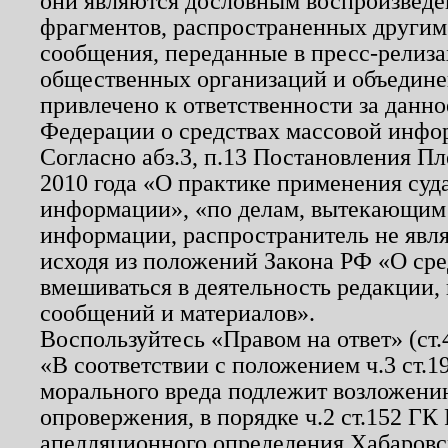
они являются дословным воспроизведе
фрагментов, распространенных другим
сообщения, переданные в пресс-релиза
общественных организаций и объединен
привлечено к ответственности за данн
Федерации о средствах массовой инфо
Согласно абз.3, п.13 Постановления П
2010 года «О практике применения суд
информации», «по делам, вытекающим
информации, распространитель не явл
исходя из положений Закона РФ «О ср
вмешиваться в деятельность редакции, 
сообщений и материалов».
Воспользуйтесь «Правом на ответ» (ст
«В соответствии с положением ч.3 ст.
морального вреда подлежит возложению
опровержения, в порядке ч.2 ст.152 ГК 
апелляционного определения Хабаровско