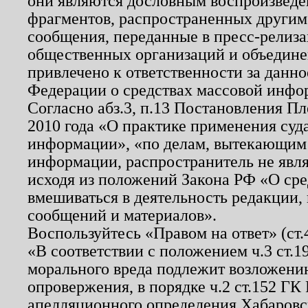
они являются дословным воспроизведе
фрагментов, распространенных другим
сообщения, переданные в пресс-релиза
общественных организаций и объединен
привлечено к ответственности за данн
Федерации о средствах массовой инфо
Согласно абз.3, п.13 Постановления П
2010 года «О практике применения суд
информации», «по делам, вытекающим
информации, распространитель не явл
исходя из положений Закона РФ «О ср
вмешиваться в деятельность редакции, 
сообщений и материалов».
Воспользуйтесь «Правом на ответ» (ст
«В соответствии с положением ч.3 ст.
морального вреда подлежит возложению
опровержения, в порядке ч.2 ст.152 ГК 
апелляционного определения Хабаровско