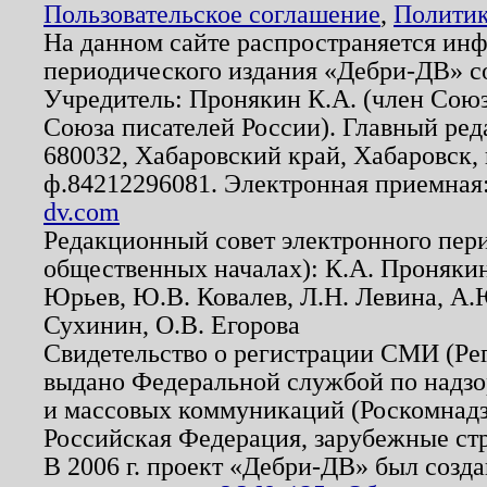
Пользовательское соглашение
,
Политик
На данном сайте распространяется ин
периодического издания «Дебри-ДВ» с
Учредитель: Пронякин К.А. (член Союз
Союза писателей России). Главный ред
680032, Хабаровский край, Хабаровск, п
ф.84212296081. Электронная приемная
dv.com
Редакционный совет электронного пер
общественных началах): К.А. Проняки
Юрьев, Ю.В. Ковалев, Л.Н. Левина, А.
Сухинин, О.В. Егорова
Свидетельство о регистрации СМИ (Р
выдано Федеральной службой по надзо
и массовых коммуникаций (Роскомнадзо
Российская Федерация, зарубежные ст
В 2006 г. проект «Дебри-ДВ» был созда