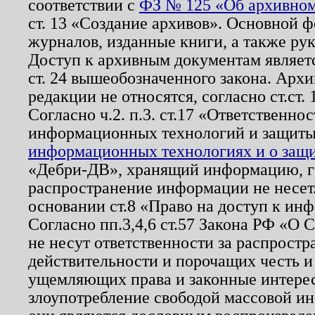
соответствии с
ФЗ № 125 «Об архивном
ст. 13 «Создание архивов». Основной ф
журналов, изданные книги, а также ру
Доступ к архивным документам являетс
ст. 24 вышеобозначенного закона. Арх
редакции не относятся, согласно ст.ст. 
Согласно ч.2. п.3. ст.17 «Ответственн
информационных технологий и защит
информационных технологиях и о защит
«Дебри-ДВ», хранящий информацию, гр
распространение информации не несет.
основании ст.8 «Право на доступ к ин
Согласно пп.3,4,6 ст.57 Закона РФ «О
не несут ответственности за распрост
действительности и порочащих честь и
ущемляющих права и законные интере
злоупотребление свободой массовой ин