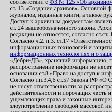
соответствии с
ФЗ № 125 «Об архивном
ст. 13 «Создание архивов». Основной ф
журналов, изданные книги, а также ру
Доступ к архивным документам являетс
ст. 24 вышеобозначенного закона. Арх
редакции не относятся, согласно ст.ст. 
Согласно ч.2. п.3. ст.17 «Ответственн
информационных технологий и защит
информационных технологиях и о защит
«Дебри-ДВ», хранящий информацию, гр
распространение информации не несет.
основании ст.8 «Право на доступ к ин
Согласно пп.3,4,6 ст.57 Закона РФ «О
не несут ответственности за распрост
действительности и порочащих честь и
ущемляющих права и законные интере
злоупотребление свободой массовой ин