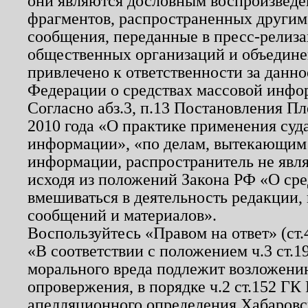
они являются дословным воспроизведе
фрагментов, распространенных другим
сообщения, переданные в пресс-релиза
общественных организаций и объединен
привлечено к ответственности за данн
Федерации о средствах массовой инфо
Согласно абз.3, п.13 Постановления П
2010 года «О практике применения суд
информации», «по делам, вытекающим
информации, распространитель не явл
исходя из положений Закона РФ «О ср
вмешиваться в деятельность редакции, 
сообщений и материалов».
Воспользуйтесь «Правом на ответ» (ст
«В соответствии с положением ч.3 ст.
морального вреда подлежит возложению
опровержения, в порядке ч.2 ст.152 ГК 
апелляционного определения Хабаровско