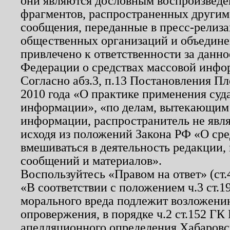
они являются дословным воспроизведе
фрагментов, распространенных другим
сообщения, переданные в пресс-релиза
общественных организаций и объединен
привлечено к ответственности за данн
Федерации о средствах массовой инфо
Согласно абз.3, п.13 Постановления П
2010 года «О практике применения суд
информации», «по делам, вытекающим
информации, распространитель не явл
исходя из положений Закона РФ «О ср
вмешиваться в деятельность редакции, 
сообщений и материалов».
Воспользуйтесь «Правом на ответ» (ст
«В соответствии с положением ч.3 ст.
морального вреда подлежит возложению
опровержения, в порядке ч.2 ст.152 ГК 
апелляционного определения Хабаровско