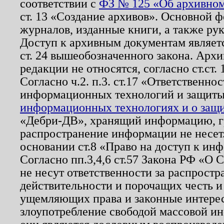
соответствии с
ФЗ № 125 «Об архивном
ст. 13 «Создание архивов». Основной ф
журналов, изданные книги, а также ру
Доступ к архивным документам являетс
ст. 24 вышеобозначенного закона. Арх
редакции не относятся, согласно ст.ст. 
Согласно ч.2. п.3. ст.17 «Ответственн
информационных технологий и защит
информационных технологиях и о защит
«Дебри-ДВ», хранящий информацию, гр
распространение информации не несет.
основании ст.8 «Право на доступ к ин
Согласно пп.3,4,6 ст.57 Закона РФ «О
не несут ответственности за распрост
действительности и порочащих честь и
ущемляющих права и законные интере
злоупотребление свободой массовой ин