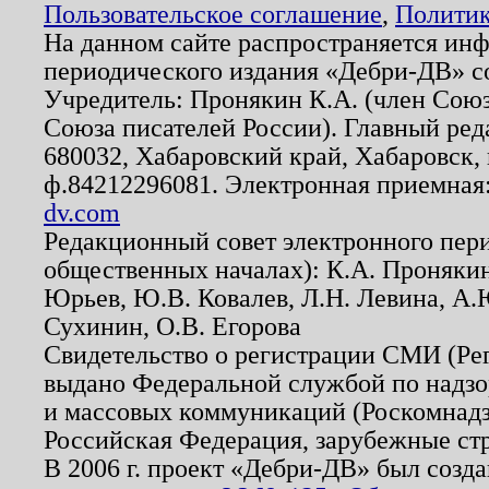
Пользовательское соглашение
,
Политик
На данном сайте распространяется ин
периодического издания «Дебри-ДВ» с
Учредитель: Пронякин К.А. (член Союз
Союза писателей России). Главный ред
680032, Хабаровский край, Хабаровск, п
ф.84212296081. Электронная приемная
dv.com
Редакционный совет электронного пер
общественных началах): К.А. Проняки
Юрьев, Ю.В. Ковалев, Л.Н. Левина, А.
Сухинин, О.В. Егорова
Свидетельство о регистрации СМИ (Р
выдано Федеральной службой по надзо
и массовых коммуникаций (Роскомнадзо
Российская Федерация, зарубежные ст
В 2006 г. проект «Дебри-ДВ» был созда