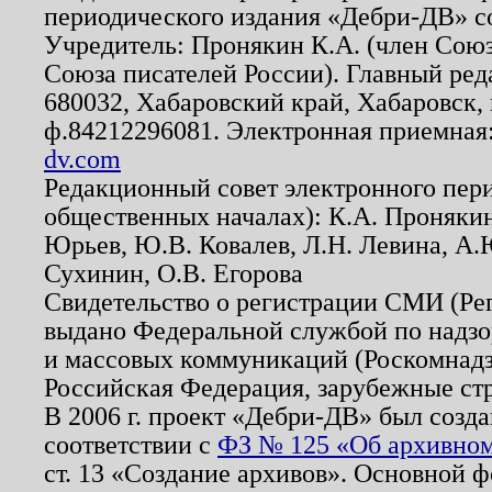
периодического издания «Дебри-ДВ» с
Учредитель: Пронякин К.А. (член Союз
Союза писателей России). Главный ред
680032, Хабаровский край, Хабаровск, п
ф.84212296081. Электронная приемная
dv.com
Редакционный совет электронного пер
общественных началах): К.А. Проняки
Юрьев, Ю.В. Ковалев, Л.Н. Левина, А.
Сухинин, О.В. Егорова
Свидетельство о регистрации СМИ (Р
выдано Федеральной службой по надзо
и массовых коммуникаций (Роскомнадзо
Российская Федерация, зарубежные ст
В 2006 г. проект «Дебри-ДВ» был созда
соответствии с
ФЗ № 125 «Об архивном
ст. 13 «Создание архивов». Основной ф