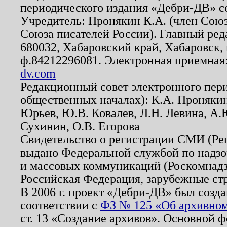
периодического издания «Дебри-ДВ» с
Учредитель: Пронякин К.А. (член Союз
Союза писателей России). Главный ред
680032, Хабаровский край, Хабаровск, п
ф.84212296081. Электронная приемная
dv.com
Редакционный совет электронного пер
общественных началах): К.А. Проняки
Юрьев, Ю.В. Ковалев, Л.Н. Левина, А.
Сухинин, О.В. Егорова
Свидетельство о регистрации СМИ (Р
выдано Федеральной службой по надзо
и массовых коммуникаций (Роскомнадзо
Российская Федерация, зарубежные ст
В 2006 г. проект «Дебри-ДВ» был созда
соответствии с
ФЗ № 125 «Об архивном
ст. 13 «Создание архивов». Основной ф