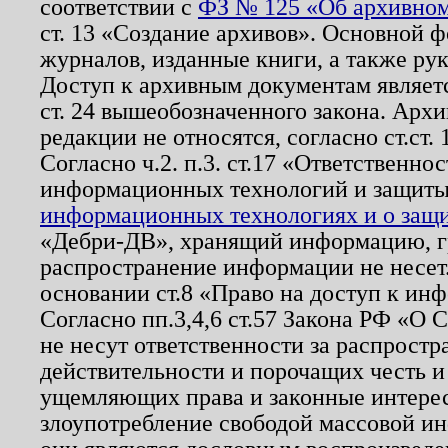
соответствии с
ФЗ № 125 «Об архивном
ст. 13 «Создание архивов». Основной ф
журналов, изданные книги, а также ру
Доступ к архивным документам являетс
ст. 24 вышеобозначенного закона. Арх
редакции не относятся, согласно ст.ст. 
Согласно ч.2. п.3. ст.17 «Ответственн
информационных технологий и защит
информационных технологиях и о защит
«Дебри-ДВ», хранящий информацию, гр
распространение информации не несет.
основании ст.8 «Право на доступ к ин
Согласно пп.3,4,6 ст.57 Закона РФ «О
не несут ответственности за распрост
действительности и порочащих честь и
ущемляющих права и законные интере
злоупотребление свободой массовой ин