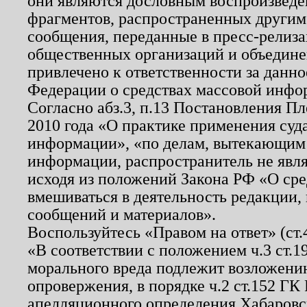
они являются дословным воспроизведе
фрагментов, распространенных другим
сообщения, переданные в пресс-релиза
общественных организаций и объединен
привлечено к ответственности за данн
Федерации о средствах массовой инфо
Согласно абз.3, п.13 Постановления П
2010 года «О практике применения суд
информации», «по делам, вытекающим
информации, распространитель не явл
исходя из положений Закона РФ «О ср
вмешиваться в деятельность редакции, 
сообщений и материалов».
Воспользуйтесь «Правом на ответ» (ст
«В соответствии с положением ч.3 ст.
морального вреда подлежит возложению
опровержения, в порядке ч.2 ст.152 ГК 
апелляционного определения Хабаровско