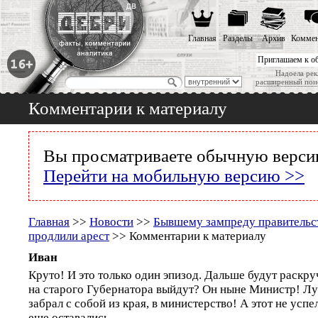
Главная
Разделы
Архив
Коммен
Приглашаем к о
Надоела рек
расширенный пои
Комментарии к материалу
Вы просматриваете обычную версию
Перейти на мобильную версию >>
Главная
>>
Новости
>>
Бывшему зампреду правительст
продлили арест
>> Комментарии к материалу
Иван
Круто! И это только один эпизод. Дальше будут раскру
на старого Губернатора выйдут? Он ныне Министр! Л
забрал с собой из края, в министерство! А этот не успел
еще оставались.