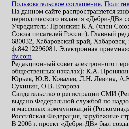
Пользовательское соглашение
,
Политик
На данном сайте распространяется ин
периодического издания «Дебри-ДВ» с
Учредитель: Пронякин К.А. (член Союз
Союза писателей России). Главный ред
680032, Хабаровский край, Хабаровск, п
ф.84212296081. Электронная приемная
dv.com
Редакционный совет электронного пер
общественных началах): К.А. Проняки
Юрьев, Ю.В. Ковалев, Л.Н. Левина, А.
Сухинин, О.В. Егорова
Свидетельство о регистрации СМИ (Р
выдано Федеральной службой по надзо
и массовых коммуникаций (Роскомнадзо
Российская Федерация, зарубежные ст
В 2006 г. проект «Дебри-ДВ» был созда