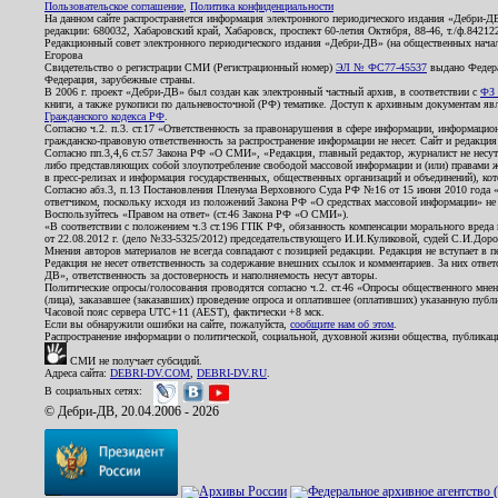
Пользовательское соглашение
,
Политика конфиденциальности
На данном сайте распространяется информация электронного периодического издания «Дебри-Д
редакции: 680032, Хабаровский край, Хабаровск, проспект 60-летия Октября, 88-46, т./ф.8421
Редакционный совет электронного периодического издания «Дебри-ДВ» (на общественных нач
Егорова
Свидетельство о регистрации СМИ (Регистрационный номер)
ЭЛ № ФС77-45537
выдано Федера
Федерация, зарубежные страны.
В 2006 г. проект «Дебри-ДВ» был создан как электронный частный архив, в соответствии с
ФЗ 
книги, а также рукописи по дальневосточной (РФ) тематике. Доступ к архивным документам явля
Гражданского кодекса РФ
.
Согласно ч.2. п.3. ст.17 «Ответственность за правонарушения в сфере информации, информац
гражданско-правовую ответственность за распространение информации не несет. Сайт и редакци
Согласно пп.3,4,6 ст.57 Закона РФ «О СМИ», «Редакция, главный редактор, журналист не несут
либо представляющих собой злоупотребление свободой массовой информации и (или) правами ж
в пресс-релизах и информация государственных, общественных организаций и объединений), кот
Согласно абз.3, п.13 Постановления Пленума Верховного Суда РФ №16 от 15 июня 2010 года 
ответчиком, поскольку исходя из положений Закона РФ «О средствах массовой информации» не 
Воспользуйтесь «Правом на ответ» (ст.46 Закона РФ «О СМИ»).
«В соответствии с положением ч.3 ст.196 ГПК РФ, обязанность компенсации морального вреда п
от 22.08.2012 г. (дело №33-5325/2012) председательствующего И.И.Куликовой, судей С.И.Дор
Мнения авторов материалов не всегда совпадают с позицией редакции. Редакция не вступает в п
Редакция не несет ответственность за содержание внешних ссылок и комментариев. За них отве
ДВ», ответственность за достоверность и наполняемость несут авторы.
Политические опросы/голосования проводятся согласно ч.2. ст.46 «Опросы общественного мнени
(лица), заказавшее (заказавших) проведение опроса и оплатившее (оплативших) указанную публик
Часовой пояс сервера UTC+11 (AEST), фактически +8 мск.
Если вы обнаружили ошибки на сайте, пожалуйста,
сообщите нам об этом
.
Распространение информации о политической, социальной, духовной жизни общества, публикац
СМИ не получает субсидий.
Адреса сайта:
DEBRI-DV.COM
,
DEBRI-DV.RU
.
В социальных сетях:
© Дебри-ДВ, 20.04.2006 - 2026