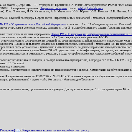
В» со знаком «Дебри-ДВ». 16+ Учредитель: Пронякин К.А. (член Союза журналистов России, член Союза
2296081. Электронная приемная:
Отправить сообщение
. E-mail:
editor@debri-dv.com
алах): К.А. Пронякин, И.Ю. Харитонова, А.Э. Мирмович, Ю.Н. Юрьев, Ю.В. Ковалев, Л.Н. Левина, А.
льной службой по надзору в сфере связи, информационных технологий и массовых коммуникаций (Роском
№ 125 «Об архивном деле в Российской Федерации»
, согласно п. 2 ст. 13 «Создание архивов». Основно
ется открытым в электронном виде, согласно п. 1 ст. 24 вышеобозначенного закона. Архивные документы 
ионных технологий и защиты информации»
Закона РФ «Об информации, информационных технологиях и о за
я основываются и работают на основании ст.8 «Право на доступ к информации» ФЗ-149.
 ответственности за распространение сведений, не соответствующих действительности и порочащих чест
урналиста: ...если они являются дословным воспроизведением сообщений и материалов или их фрагмент
орое может быть установлено и привлечено к ответственности за данное нарушение законодательства Рос
«О практике применения судами Закона РФ «О средствах массовой информации», «по делам, вытекающим 
вправе вмешиваться в деятельность редакции, в ходе которой определяется содержание сообщений и мат
одлежит возложению на авторов, а по опубликованию опровержения, в порядке ч.2 ст.152 ГК РФ - на уч
ожко, Н.В.Пестовой.
ереписку с авторами.
тственны, соответственно, исключительно их правообладатели и авторы. Комментарии на сайте приравне
я» Федерального закона от 12.06.2002 г. № 67-ФЗ «Об основных гарантиях избирательных прав и права н
ацию (обнародование) - едино - сайт, без оплаты - безвозмездно/бесплатно.
ии на актуальные темы, просветительские функции. Для мужчин и женщин. 16+ для детей старше 16 лет.