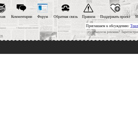
хив
Комментарии
Форум
Обратная связь
Правила
Поддержать проект
М
Приглашаем к обсуждению:
Трил
Надоела реклама? Зарегистри
ск