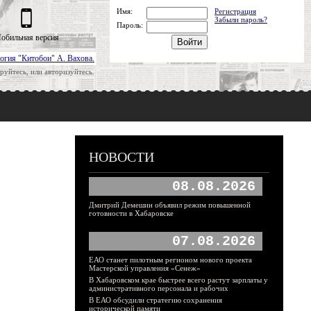
Имя:
Регистрация
Забыли пароль?
Пароль:
обильная версия
огия "Китобои" А. Вахова.
руйтесь, или авторизуйтесь.
НОВОСТИ
08.08.2026
Дмитрий Демешин объявил режим повышенной
готовности в Хабаровске
07.08.2026
ЕАО станет пилотным регионом нового проекта
Мастерской управления «Сенеж»
В Хабаровском крае быстрее всего растут зарплаты у
административного персонала и рабочих
В ЕАО обсудили стратегию сохранения
исторической памяти