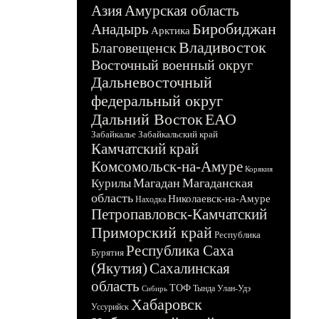
Азия
Амурская область
Биробиджан
Анадырь
Арктика
Владивосток
Благовещенск
Восточный военный округ
Дальневосточный
федеральный округ
Дальний Восток
ЕАО
Забайкалье
Забайкальский край
Камчатский край
Комсомольск-на-Амуре
Корякия
Магадан
Магаданская
Курилы
область
Николаевск-на-Амуре
Находка
Петропавловск-Камчатский
Приморский край
Республика
Республика Саха
Бурятия
(Якутия)
Сахалинская
область
ТОФ
Тында
Улан-Удэ
Сибирь
Хабаровск
Уссурийск