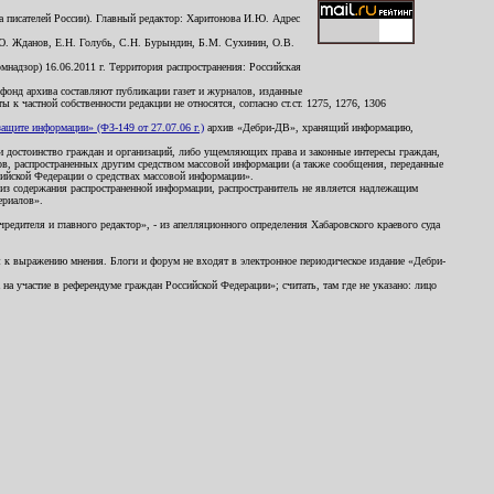
 писателей России). Главный редактор: Харитонова И.Ю. Адрес
Ю. Жданов, Е.Н. Голубь, С.Н. Бурындин, Б.М. Сухинин, О.В.
надзор) 16.06.2011 г. Территория распространения: Российская
й фонд архива составляют публикации газет и журналов, изданные
к частной собственности редакции не относятся, согласно ст.ст. 1275, 1276, 1306
щите информации» (ФЗ-149 от 27.07.06 г.)
архив «Дебри-ДВ», хранящий информацию,
ь и достоинство граждан и организаций, либо ущемляющих права и законные интересы граждан,
ов, распространенных другим средством массовой информации (а также сообщения, переданные
сийской Федерации о средствах массовой информации».
из содержания распространенной информации, распространитель не является надлежащим
ериалов».
редителя и главного редактор», - из апелляционного определения Хабаровского краевого суда
ны к выражению мнения. Блоги и форум не входят в электронное периодическое издание «Дебри-
а участие в референдуме граждан Российской Федерации»; считать, там где не указано: лицо