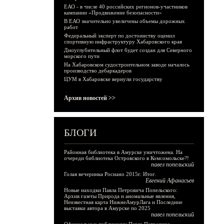
ЕАО - в числе 40 российских регионов-участников
кампании «Продвижение безопасности»
В ЕАО значительно увеличены объемы дорожных
работ
Федеральный эксперт по достоинству оценил
спортивную инфраструктуру Хабаровского края
Дноуглубительный флот будет создан для Северного
морского пути
На Хабаровском судостроительном заводе началось
производство дебаркадеров
ЦУМ в Хабаровске вернули государству
Архив новостей >>
БЛОГИ
Районная библиотека в Амурске уничтожена. На
очереди библиотека Островского в Комсомольске?!
павел попельский
Голая вечеринка Роснано 2015г. Итог.
Евгений Афанасьев
Новые находки Павла Петровича Попельского:
Архив газеты Природа и аномальные явления,
Неизвестная карта НижнеАмурЛага и Последние
выставки автора в Амурске по 2025
павел попельский