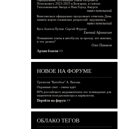
Официальные публикации Павла Петровича
Попельского 2023-2025 в Болгарии, в газетах
Тихоокеанская Звезда и Наш Город Амурск
павел попельский
Комсомольск официально продолжает отмечать День
памяти жертв сталинских репрессий: задумаемся...
павел попельский
Кого боится Путин: Сергей Фургал
Евгений Афанасьев
Повышение платы в автобусах за проезд: кто виноват,
и что делать?
Олег Паньков
Архив блогов >>
НОВОЕ НА ФОРУМЕ
Трилогия "Китобои" А. Вахова.
Охранник спит - смена идёт
80% российского медиаконтента это телевидение для
пациентов психдиспансера и наркологии.
Перейти на форум >>
ОБЛАКО ТЕГОВ