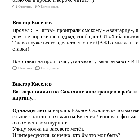
Ответить
Цитировать
Виктор Киселев
Прочёл : "«Тигры» проиграли омскому «Авангарду», и 
девятое поражение подряд, сообщает СИ «Хабаровские
Так вот хуже всего здесь то, что нет ДАЖЕ смысла в т
ставки!
Все ставят на проигрыш, угадывают, выигрывают - 
Ответить
Цитировать
Виктор Киселев
Вот ограничили на Сахалине иностранцев в работе -
картину...
Однажды летом
народ в Южно- Сахалинске только нач
слышит: кто то, похожий на Евгения Леонова в фильме 
окном веником шуршит...
Улицу молча на рассвете метёт.
И интересуются, конечно, кто бы это мог быть?