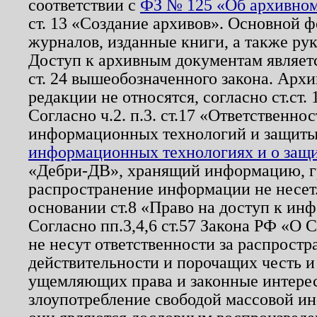
соответствии с
ФЗ № 125 «Об архивном
ст. 13 «Создание архивов». Основной ф
журналов, изданные книги, а также ру
Доступ к архивным документам являетс
ст. 24 вышеобозначенного закона. Арх
редакции не относятся, согласно ст.ст. 
Согласно ч.2. п.3. ст.17 «Ответственн
информационных технологий и защит
информационных технологиях и о защит
«Дебри-ДВ», хранящий информацию, гр
распространение информации не несет.
основании ст.8 «Право на доступ к ин
Согласно пп.3,4,6 ст.57 Закона РФ «О
не несут ответственности за распрост
действительности и порочащих честь и
ущемляющих права и законные интере
злоупотребление свободой массовой ин