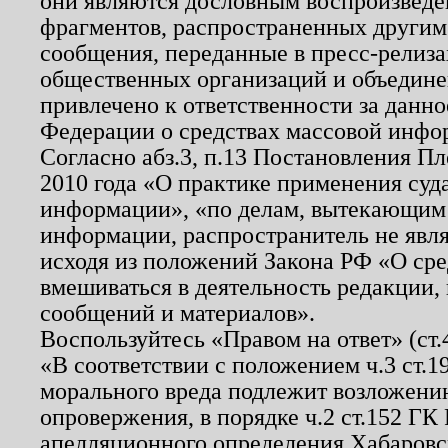
они являются дословным воспроизведе
фрагментов, распространенных другим
сообщения, переданные в пресс-релиза
общественных организаций и объединен
привлечено к ответственности за данн
Федерации о средствах массовой инфо
Согласно абз.3, п.13 Постановления П
2010 года «О практике применения суд
информации», «по делам, вытекающим
информации, распространитель не явл
исходя из положений Закона РФ «О ср
вмешиваться в деятельность редакции, 
сообщений и материалов».
Воспользуйтесь «Правом на ответ» (ст
«В соответствии с положением ч.3 ст.
морального вреда подлежит возложению
опровержения, в порядке ч.2 ст.152 ГК 
апелляционного определения Хабаровско