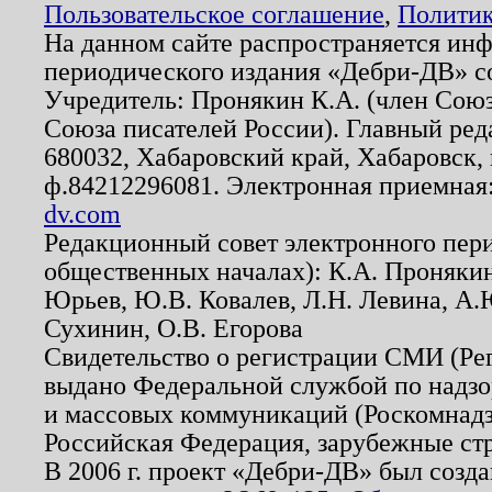
Пользовательское соглашение
,
Политик
На данном сайте распространяется ин
периодического издания «Дебри-ДВ» с
Учредитель: Пронякин К.А. (член Союз
Союза писателей России). Главный ред
680032, Хабаровский край, Хабаровск, п
ф.84212296081. Электронная приемная
dv.com
Редакционный совет электронного пер
общественных началах): К.А. Проняки
Юрьев, Ю.В. Ковалев, Л.Н. Левина, А.
Сухинин, О.В. Егорова
Свидетельство о регистрации СМИ (Р
выдано Федеральной службой по надзо
и массовых коммуникаций (Роскомнадзо
Российская Федерация, зарубежные ст
В 2006 г. проект «Дебри-ДВ» был созда