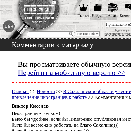
Главная
Разделы
Архив
Коммен
Приглашаем к о
Надоела рек
расширенный пои
Комментарии к материалу
Вы просматриваете обычную версию
Перейти на мобильную версию >>
Главная
>>
Новости
>>
В Сахалинской области ужесто
привлечение иностранцев к работе
>> Комментарии к 
Виктор Киселев
Иностранцы - гоу хом!
Было бы удобнее, если бы Лимаренко опубликовал мест
было бы возможно работать на благо Сахалина)))
было бы и проще и короче читать)))