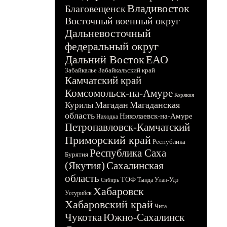
Владивосток
Благовещенск
Восточный военный округ
Дальневосточный
федеральный округ
Дальний Восток
ЕАО
Забайкалье
Забайкальский край
Камчатский край
Комсомольск-на-Амуре
Корякия
Магадан
Магаданская
Курилы
область
Николаевск-на-Амуре
Находка
Петропавловск-Камчатский
Приморский край
Республика
Республика Саха
Бурятия
(Якутия)
Сахалинская
область
ТОФ
Тында
Улан-Удэ
Сибирь
Хабаровск
Уссурийск
Хабаровский край
Чита
Чукотка
Южно-Сахалинск