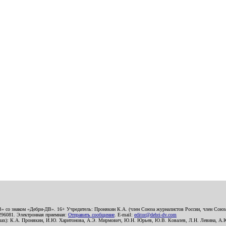
В» со знаком «Дебри-ДВ». 16+ Учредитель: Пронякин К.А. (член Союза журналистов России, член Союза
2296081. Электронная приемная:
Отправить сообщение
. E-mail:
editor@debri-dv.com
алах): К.А. Пронякин, И.Ю. Харитонова, А.Э. Мирмович, Ю.Н. Юрьев, Ю.В. Ковалев, Л.Н. Левина, А.