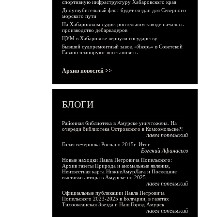
спортивную инфраструктуру Хабаровского края
Дноуглубительный флот будет создан для Северного
морского пути
На Хабаровском судостроительном заводе началось
производство дебаркадеров
ЦУМ в Хабаровске вернули государству
Бывший судоремонтный завод «Якорь» в Советской
Гавани планируют восстановить
Архив новостей >>
БЛОГИ
Районная библиотека в Амурске уничтожена. На
очереди библиотека Островского в Комсомольске?!
павел попельский
Голая вечеринка Роснано 2015г. Итог.
Евгений Афанасьев
Новые находки Павла Петровича Попельского:
Архив газеты Природа и аномальные явления,
Неизвестная карта НижнеАмурЛага и Последние
выставки автора в Амурске по 2025
павел попельский
Официальные публикации Павла Петровича
Попельского 2023-2025 в Болгарии, в газетах
Тихоокеанская Звезда и Наш Город Амурск
павел попельский