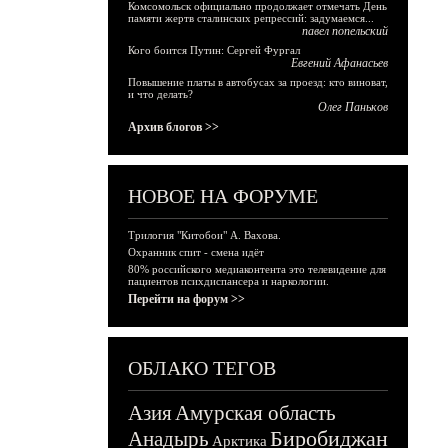
Комсомольск официально продолжает отмечать День
памяти жертв сталинских репрессий: задумаемся...
павел попельский
Кого боится Путин: Сергей Фургал
Евгений Афанасьев
Повышение платы в автобусах за проезд: кто виноват,
и что делать?
Олег Паньков
Архив блогов >>
НОВОЕ НА ФОРУМЕ
Трилогия "Китобои" А. Вахова.
Охранник спит - смена идёт
80% российского медиаконтента это телевидение для
пациентов психдиспансера и наркологии.
Перейти на форум >>
ОБЛАКО ТЕГОВ
Азия
Амурская область
Биробиджан
Анадырь
Арктика