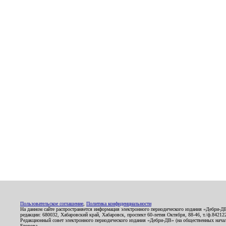
Пользовательское соглашение
,
Политика конфиденциальности
На данном сайте распространяется информация электронного периодического издания «Дебри-Д
редакции: 680032, Хабаровский край, Хабаровск, проспект 60-летия Октября, 88-46, т./ф.8421
Редакционный совет электронного периодического издания «Дебри-ДВ» (на общественных нач
Егорова