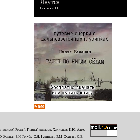
Якутск
Все теги >>
 писателей России). Главный редактор: Харитонова И.Ю. Адрес
Ю. Жданов, Е.Н. Голубь, С.Н. Бурындин, Б.М. Сухинин, О.В.