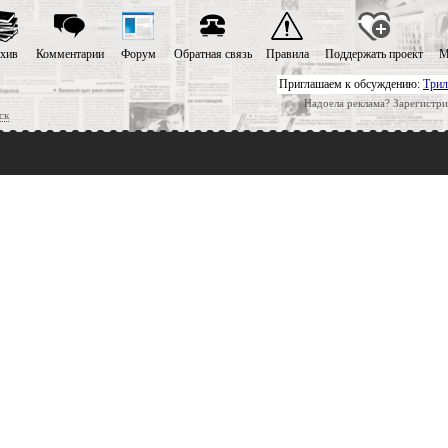
хив
Комментарии
Форум
Обратная связь
Правила
Поддержать проект
М
Приглашаем к обсуждению:
Трил
Надоела реклама? Зарегистри
ск