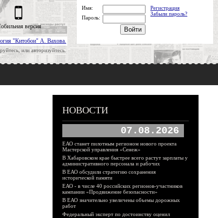
Имя:
Регистрация
Забыли пароль?
Пароль:
обильная версия
огия "Китобои" А. Вахова.
руйтесь, или авторизуйтесь.
НОВОСТИ
07.08.2026
ЕАО станет пилотным регионом нового проекта
Мастерской управления «Сенеж»
В Хабаровском крае быстрее всего растут зарплаты у
административного персонала и рабочих
В ЕАО обсудили стратегию сохранения
исторической памяти
ЕАО - в числе 40 российских регионов-участников
кампании «Продвижение безопасности»
В ЕАО значительно увеличены объемы дорожных
работ
Федеральный эксперт по достоинству оценил