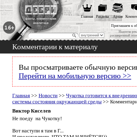
Главная
Разделы
Архив
Коммен
Приглашаем к о
Надоела рек
расширенный пои
Комментарии к материалу
Вы просматриваете обычную версию
Перейти на мобильную версию >>
Главная
>>
Новости
>>
Чукотка готовится к внедрен
системы состояния окружающей среды
>> Комментари
Виктор Киселев
Не поеду на Чукотку!
Вот наступи я там в Г...
И представляете, ЧТО ТАМ НАЧНЁТСЯ!))