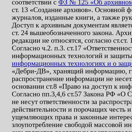
соответствии с
ФЗ № 125 «Об архивном
ст. 13 «Создание архивов». Основной ф
журналов, изданные книги, а также ру
Доступ к архивным документам являетс
ст. 24 вышеобозначенного закона. Арх
редакции не относятся, согласно ст.ст. 
Согласно ч.2. п.3. ст.17 «Ответственн
информационных технологий и защит
информационных технологиях и о защит
«Дебри-ДВ», хранящий информацию, гр
распространение информации не несет.
основании ст.8 «Право на доступ к ин
Согласно пп.3,4,6 ст.57 Закона РФ «О
не несут ответственности за распрост
действительности и порочащих честь и
ущемляющих права и законные интере
злоупотребление свободой массовой ин