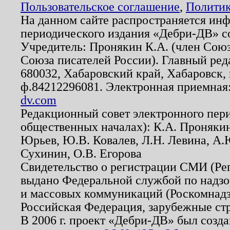
Пользовательское соглашение
,
Политик
На данном сайте распространяется ин
периодического издания «Дебри-ДВ» с
Учредитель: Пронякин К.А. (член Союз
Союза писателей России). Главный ред
680032, Хабаровский край, Хабаровск, п
ф.84212296081. Электронная приемная
dv.com
Редакционный совет электронного пер
общественных началах): К.А. Проняки
Юрьев, Ю.В. Ковалев, Л.Н. Левина, А.
Сухинин, О.В. Егорова
Свидетельство о регистрации СМИ (Р
выдано Федеральной службой по надзо
и массовых коммуникаций (Роскомнадзо
Российская Федерация, зарубежные ст
В 2006 г. проект «Дебри-ДВ» был созда