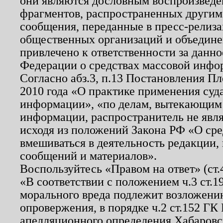
они являются дословным воспроизведе
фрагментов, распространенных другим
сообщения, переданные в пресс-релиза
общественных организаций и объединен
привлечено к ответственности за данн
Федерации о средствах массовой инфо
Согласно абз.3, п.13 Постановления П
2010 года «О практике применения суд
информации», «по делам, вытекающим
информации, распространитель не явл
исходя из положений Закона РФ «О ср
вмешиваться в деятельность редакции, 
сообщений и материалов».
Воспользуйтесь «Правом на ответ» (ст
«В соответствии с положением ч.3 ст.
морального вреда подлежит возложению
опровержения, в порядке ч.2 ст.152 ГК 
апелляционного определения Хабаровско