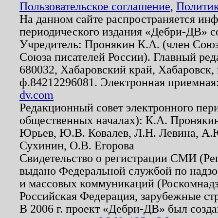
Пользовательское соглашение
,
Политик
На данном сайте распространяется ин
периодического издания «Дебри-ДВ» с
Учредитель: Пронякин К.А. (член Союз
Союза писателей России). Главный ред
680032, Хабаровский край, Хабаровск, п
ф.84212296081. Электронная приемная
dv.com
Редакционный совет электронного пер
общественных началах): К.А. Проняки
Юрьев, Ю.В. Ковалев, Л.Н. Левина, А.
Сухинин, О.В. Егорова
Свидетельство о регистрации СМИ (Р
выдано Федеральной службой по надзо
и массовых коммуникаций (Роскомнадзо
Российская Федерация, зарубежные ст
В 2006 г. проект «Дебри-ДВ» был созда