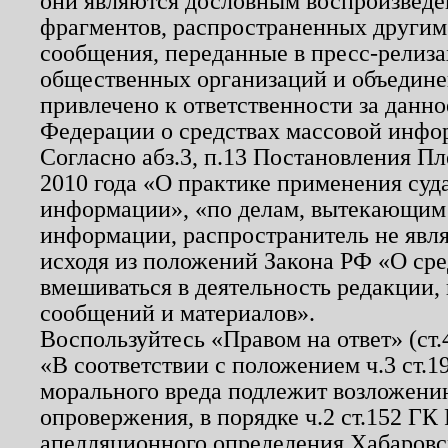
они являются дословным воспроизведе
фрагментов, распространенных другим
сообщения, переданные в пресс-релиза
общественных организаций и объединен
привлечено к ответственности за данн
Федерации о средствах массовой инфо
Согласно абз.3, п.13 Постановления П
2010 года «О практике применения суд
информации», «по делам, вытекающим
информации, распространитель не явл
исходя из положений Закона РФ «О ср
вмешиваться в деятельность редакции, 
сообщений и материалов».
Воспользуйтесь «Правом на ответ» (ст
«В соответствии с положением ч.3 ст.
морального вреда подлежит возложению
опровержения, в порядке ч.2 ст.152 ГК 
апелляционного определения Хабаровско