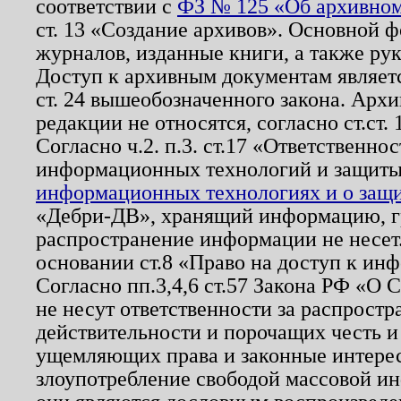
соответствии с
ФЗ № 125 «Об архивном
ст. 13 «Создание архивов». Основной ф
журналов, изданные книги, а также ру
Доступ к архивным документам являетс
ст. 24 вышеобозначенного закона. Арх
редакции не относятся, согласно ст.ст. 
Согласно ч.2. п.3. ст.17 «Ответственн
информационных технологий и защит
информационных технологиях и о защит
«Дебри-ДВ», хранящий информацию, гр
распространение информации не несет.
основании ст.8 «Право на доступ к ин
Согласно пп.3,4,6 ст.57 Закона РФ «О
не несут ответственности за распрост
действительности и порочащих честь и
ущемляющих права и законные интере
злоупотребление свободой массовой ин