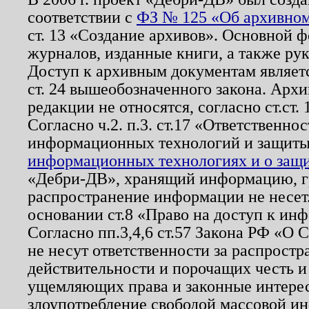
соответствии с
ФЗ № 125 «Об архивном
ст. 13 «Создание архивов». Основной ф
журналов, изданные книги, а также ру
Доступ к архивным документам являетс
ст. 24 вышеобозначенного закона. Арх
редакции не относятся, согласно ст.ст. 
Согласно ч.2. п.3. ст.17 «Ответственн
информационных технологий и защит
информационных технологиях и о защит
«Дебри-ДВ», хранящий информацию, гр
распространение информации не несет.
основании ст.8 «Право на доступ к ин
Согласно пп.3,4,6 ст.57 Закона РФ «О
не несут ответственности за распрост
действительности и порочащих честь и
ущемляющих права и законные интере
злоупотребление свободой массовой ин