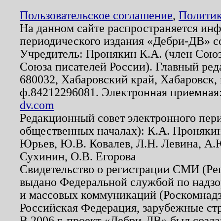
Пользовательское соглашение
,
Политик
На данном сайте распространяется ин
периодического издания «Дебри-ДВ» с
Учредитель: Пронякин К.А. (член Союз
Союза писателей России). Главный ред
680032, Хабаровский край, Хабаровск, п
ф.84212296081. Электронная приемная
dv.com
Редакционный совет электронного пер
общественных началах): К.А. Проняки
Юрьев, Ю.В. Ковалев, Л.Н. Левина, А.
Сухинин, О.В. Егорова
Свидетельство о регистрации СМИ (Р
выдано Федеральной службой по надзо
и массовых коммуникаций (Роскомнадзо
Российская Федерация, зарубежные ст
В 2006 г. проект «Дебри-ДВ» был созда