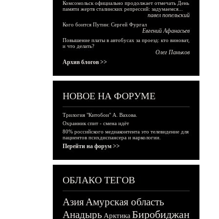
Комсомольск официально продолжает отмечать День
памяти жертв сталинских репрессий: задумаемся...
павел попельский
Кого боится Путин: Сергей Фургал
Евгений Афанасьев
Повышение платы в автобусах за проезд: кто виноват,
и что делать?
Олег Паньков
Архив блогов >>
НОВОЕ НА ФОРУМЕ
Трилогия "Китобои" А. Вахова.
Охранник спит - смена идёт
80% российского медиаконтента это телевидение для
пациентов психдиспансера и наркологии.
Перейти на форум >>
ОБЛАКО ТЕГОВ
Азия
Амурская область
Биробиджан
Анадырь
Арктика