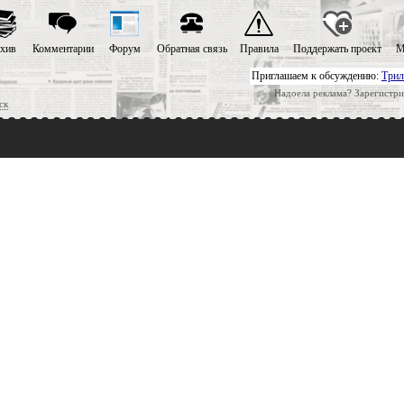
хив
Комментарии
Форум
Обратная связь
Правила
Поддержать проект
М
Приглашаем к обсуждению:
Трил
Надоела реклама? Зарегистри
ск