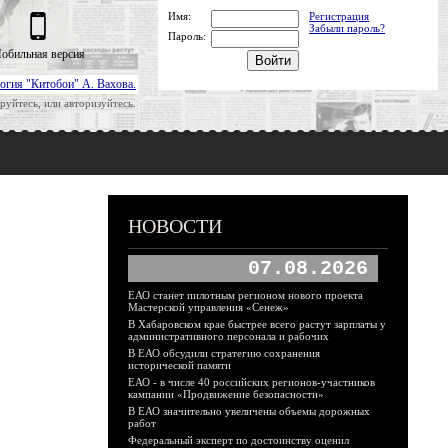
Имя:
Регистрация
Забыли пароль?
Пароль:
обильная версия
огия "Китобои" А. Вахова.
руйтесь, или авторизуйтесь.
НОВОСТИ
07.08.2026
ЕАО станет пилотным регионом нового проекта
Мастерской управления «Сенеж»
В Хабаровском крае быстрее всего растут зарплаты у
административного персонала и рабочих
В ЕАО обсудили стратегию сохранения
исторической памяти
ЕАО - в числе 40 российских регионов-участников
кампании «Продвижение безопасности»
В ЕАО значительно увеличены объемы дорожных
работ
Федеральный эксперт по достоинству оценил