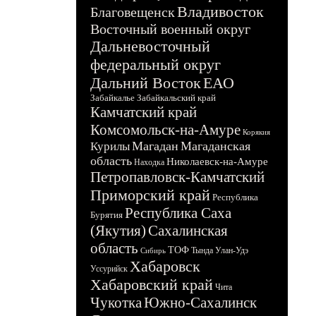
Владивосток
Благовещенск
Восточный военный округ
Дальневосточный
федеральный округ
Дальний Восток
ЕАО
Забайкалье
Забайкальский край
Камчатский край
Комсомольск-на-Амуре
Корякия
Магадан
Магаданская
Курилы
область
Николаевск-на-Амуре
Находка
Петропавловск-Камчатский
Приморский край
Республика
Республика Саха
Бурятия
(Якутия)
Сахалинская
область
ТОФ
Тында
Улан-Удэ
Сибирь
Хабаровск
Уссурийск
Хабаровский край
Чита
Чукотка
Южно-Сахалинск