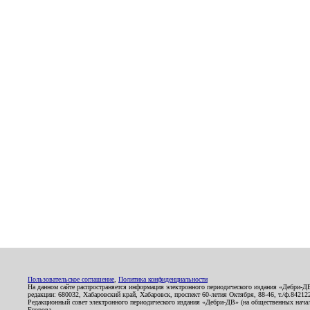
Пользовательское соглашение
,
Политика конфиденциальности
На данном сайте распространяется информация электронного периодического издания «Дебри-Д
редакции: 680032, Хабаровский край, Хабаровск, проспект 60-летия Октября, 88-46, т./ф.8421
Редакционный совет электронного периодического издания «Дебри-ДВ» (на общественных нач
Егорова