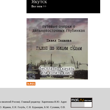
Якутск
Все теги >>
 писателей России). Главный редактор: Харитонова И.Ю. Адрес
Ю. Жданов, Е.Н. Голубь, С.Н. Бурындин, Б.М. Сухинин, О.В.