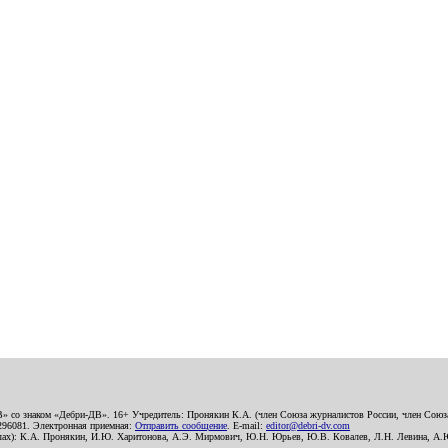
В» со знаком «Дебри-ДВ». 16+ Учредитель: Пронякин К.А. (член Союза журналистов России, член Союза
2296081. Электронная приемная:
Отправить сообщение
. E-mail:
editor@debri-dv.com
алах): К.А. Пронякин, И.Ю. Харитонова, А.Э. Мирмович, Ю.Н. Юрьев, Ю.В. Ковалев, Л.Н. Левина, А.