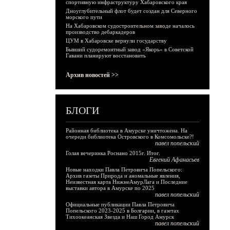
спортивную инфраструктуру Хабаровского края
Дноуглубительный флот будет создан для Северного
морского пути
На Хабаровском судостроительном заводе началось
производство дебаркадеров
ЦУМ в Хабаровске вернули государству
Бывший судоремонтный завод «Якорь» в Советской
Гавани планируют восстановить
Архив новостей >>
БЛОГИ
Районная библиотека в Амурске уничтожена. На
очереди библиотека Островского в Комсомольске?!
павел попельский
Голая вечеринка Роснано 2015г. Итог.
Евгений Афанасьев
Новые находки Павла Петровича Попельского:
Архив газеты Природа и аномальные явления,
Неизвестная карта НижнеАмурЛага и Последние
выставки автора в Амурске по 2025
павел попельский
Официальные публикации Павла Петровича
Попельского 2023-2025 в Болгарии, в газетах
Тихоокеанская Звезда и Наш Город Амурск
павел попельский