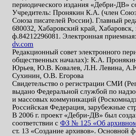
периодического издания «Дебри-ДВ» с
Учредитель: Пронякин К.А. (член Союз
Союза писателей России). Главный ред
680032, Хабаровский край, Хабаровск, п
ф.84212296081. Электронная приемная
dv.com
Редакционный совет электронного пер
общественных началах): К.А. Проняки
Юрьев, Ю.В. Ковалев, Л.Н. Левина, А.
Сухинин, О.В. Егорова
Свидетельство о регистрации СМИ (Р
выдано Федеральной службой по надзо
и массовых коммуникаций (Роскомнадзо
Российская Федерация, зарубежные ст
В 2006 г. проект «Дебри-ДВ» был созда
соответствии с
ФЗ № 125 «Об архивном
ст. 13 «Создание архивов». Основной ф