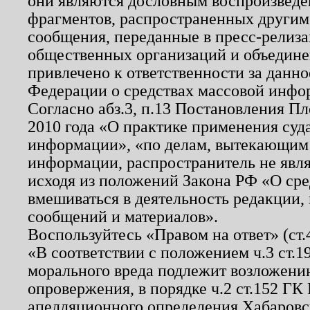
они являются дословным воспроизведе
фрагментов, распространенных другим
сообщения, переданные в пресс-релиза
общественных организаций и объединен
привлечено к ответственности за данн
Федерации о средствах массовой инфо
Согласно абз.3, п.13 Постановления П
2010 года «О практике применения суд
информации», «по делам, вытекающим
информации, распространитель не явл
исходя из положений Закона РФ «О ср
вмешиваться в деятельность редакции, 
сообщений и материалов».
Воспользуйтесь «Правом на ответ» (ст
«В соответствии с положением ч.3 ст.
морального вреда подлежит возложению
опровержения, в порядке ч.2 ст.152 ГК 
апелляционного определения Хабаровско