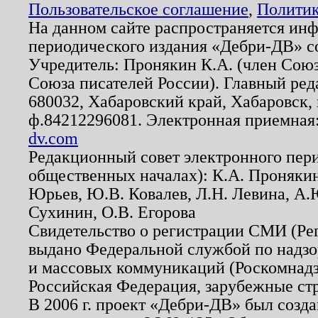
Пользовательское соглашение
,
Политик
На данном сайте распространяется ин
периодического издания «Дебри-ДВ» с
Учредитель: Пронякин К.А. (член Союз
Союза писателей России). Главный ред
680032, Хабаровский край, Хабаровск, п
ф.84212296081. Электронная приемная
dv.com
Редакционный совет электронного пер
общественных началах): К.А. Проняки
Юрьев, Ю.В. Ковалев, Л.Н. Левина, А.
Сухинин, О.В. Егорова
Свидетельство о регистрации СМИ (Р
выдано Федеральной службой по надзо
и массовых коммуникаций (Роскомнадзо
Российская Федерация, зарубежные ст
В 2006 г. проект «Дебри-ДВ» был созда