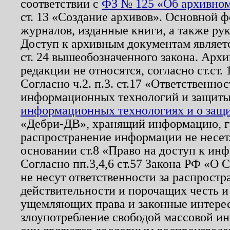
соответствии с
ФЗ № 125 «Об архивном
ст. 13 «Создание архивов». Основной ф
журналов, изданные книги, а также ру
Доступ к архивным документам являетс
ст. 24 вышеобозначенного закона. Арх
редакции не относятся, согласно ст.ст. 
Согласно ч.2. п.3. ст.17 «Ответственн
информационных технологий и защит
информационных технологиях и о защит
«Дебри-ДВ», хранящий информацию, гр
распространение информации не несет.
основании ст.8 «Право на доступ к ин
Согласно пп.3,4,6 ст.57 Закона РФ «О
не несут ответственности за распрост
действительности и порочащих честь и
ущемляющих права и законные интере
злоупотребление свободой массовой ин