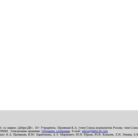
В» со знаком «Дебри-ДВ». 16+ Учредитель: Пронякин К.А. (член Союза журналистов России, член Союза
2296081. Электронная приемная:
Отправить сообщение
. E-mail:
editor@debri-dv.com
алах): К.А. Пронякин, И.Ю. Харитонова, А.Э. Мирмович, Ю.Н. Юрьев, Ю.В. Ковалев, Л.Н. Левина, А.