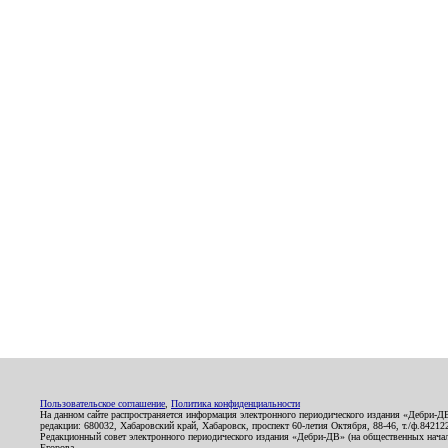
Пользовательское соглашение
,
Политика конфиденциальности
На данном сайте распространяется информация электронного периодического издания «Дебри-Д
редакции: 680032, Хабаровский край, Хабаровск, проспект 60-летия Октября, 88-46, т./ф.8421
Редакционный совет электронного периодического издания «Дебри-ДВ» (на общественных нач
Егорова