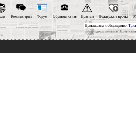
хив
Комментарии
Форум
Обратная связь
Правила
Поддержать проект
М
Приглашаем к обсуждению:
Трил
Надоела реклама? Зарегистри
ск