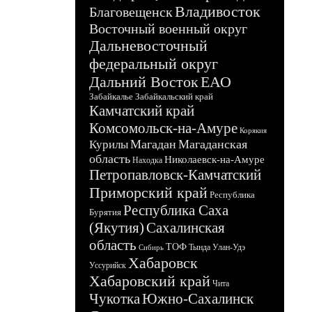
Владивосток
Благовещенск
Восточный военный округ
Дальневосточный
федеральный округ
Дальний Восток
ЕАО
Забайкалье
Забайкальский край
Камчатский край
Комсомольск-на-Амуре
Корякия
Магадан
Магаданская
Курилы
область
Николаевск-на-Амуре
Находка
Петропавловск-Камчатский
Приморский край
Республика
Республика Саха
Бурятия
(Якутия)
Сахалинская
область
ТОФ
Тында
Улан-Удэ
Сибирь
Хабаровск
Уссурийск
Хабаровский край
Чита
Чукотка
Южно-Сахалинск