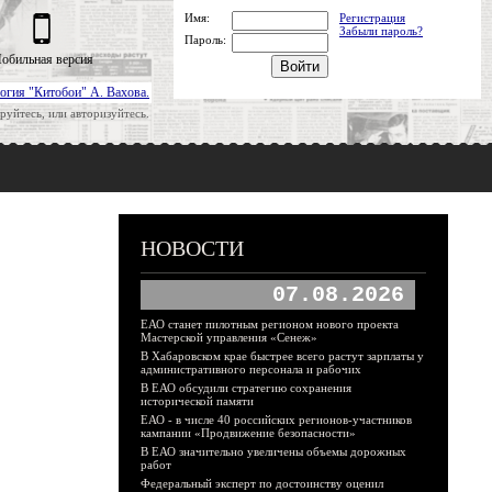
Имя:
Регистрация
Забыли пароль?
Пароль:
обильная версия
огия "Китобои" А. Вахова.
руйтесь, или авторизуйтесь.
НОВОСТИ
07.08.2026
ЕАО станет пилотным регионом нового проекта
Мастерской управления «Сенеж»
В Хабаровском крае быстрее всего растут зарплаты у
административного персонала и рабочих
В ЕАО обсудили стратегию сохранения
исторической памяти
ЕАО - в числе 40 российских регионов-участников
кампании «Продвижение безопасности»
В ЕАО значительно увеличены объемы дорожных
работ
Федеральный эксперт по достоинству оценил