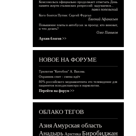
Комсомольск официально продолжает отмечать День
памяти жертв сталинских репрессий: задумаемся...
павел попельский
Кого боится Путин: Сергей Фургал
Евгений Афанасьев
Повышение платы в автобусах за проезд: кто виноват,
и что делать?
Олег Паньков
Архив блогов >>
НОВОЕ НА ФОРУМЕ
Трилогия "Китобои" А. Вахова.
Охранник спит - смена идёт
80% российского медиаконтента это телевидение для
пациентов психдиспансера и наркологии.
Перейти на форум >>
ОБЛАКО ТЕГОВ
Азия
Амурская область
Биробиджан
Анадырь
Арктика