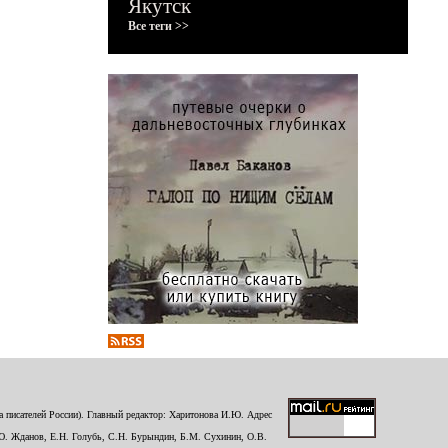
Якутск
Все теги >>
 писателей России). Главный редактор: Харитонова И.Ю. Адрес
Ю. Жданов, Е.Н. Голубь, С.Н. Бурындин, Б.М. Сухинин, О.В.