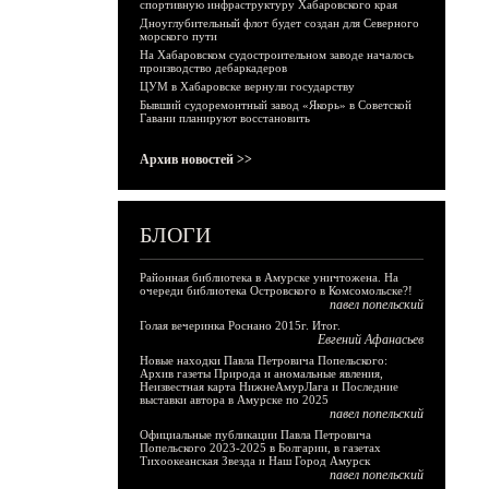
спортивную инфраструктуру Хабаровского края
Дноуглубительный флот будет создан для Северного
морского пути
На Хабаровском судостроительном заводе началось
производство дебаркадеров
ЦУМ в Хабаровске вернули государству
Бывший судоремонтный завод «Якорь» в Советской
Гавани планируют восстановить
Архив новостей >>
БЛОГИ
Районная библиотека в Амурске уничтожена. На
очереди библиотека Островского в Комсомольске?!
павел попельский
Голая вечеринка Роснано 2015г. Итог.
Евгений Афанасьев
Новые находки Павла Петровича Попельского:
Архив газеты Природа и аномальные явления,
Неизвестная карта НижнеАмурЛага и Последние
выставки автора в Амурске по 2025
павел попельский
Официальные публикации Павла Петровича
Попельского 2023-2025 в Болгарии, в газетах
Тихоокеанская Звезда и Наш Город Амурск
павел попельский